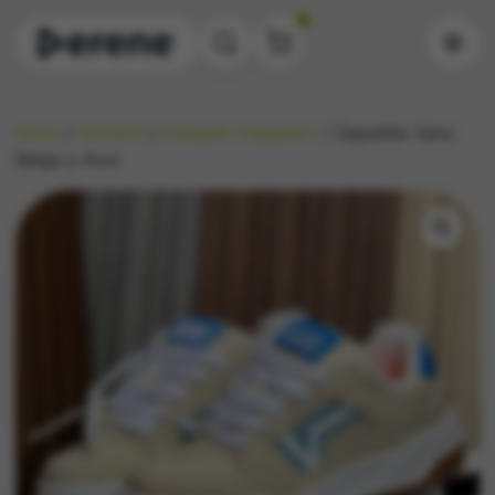
0
Inicio
/
Hombre
/
Calzado Caballero
/ Zapatilla Vans
Beige y Azul