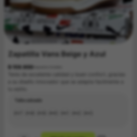
Zapatilla Vans Beige y Azul
$
159.900
Impuestos Incluídos
Tenis de excelente calidad y buen confort, gracias
a su diseño innovador que se adapta facilmente a
tu estilo.
Talla calzado
#37
#38
#39
#40
#41
#42
#43