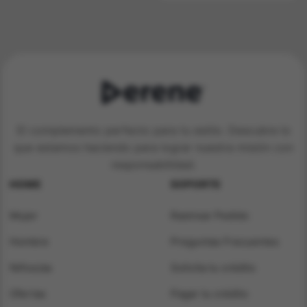
El complemento perfecto para tu estilo. Descubre lo
que estamos haciendo para lograr nuestra misión con
responsabilidad.
HOME
SOPORTE
Mujer
Rastrear Pedido
Hombre
Preguntas Frecuentes
Niños/as
Solicita tu crédito
Ofertas
Pagar tu crédito