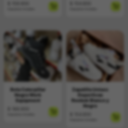
$
159.900
$
154.900
Impuestos Incluídos
Impuestos Incluídos
Bota Caterpillar
Zapatilla Unisex
Negra Work
Deportivas
Equipment
Reebok Blanco y
Negro
$
189.900
$
154.900
Impuestos Incluídos
Impuestos Incluídos