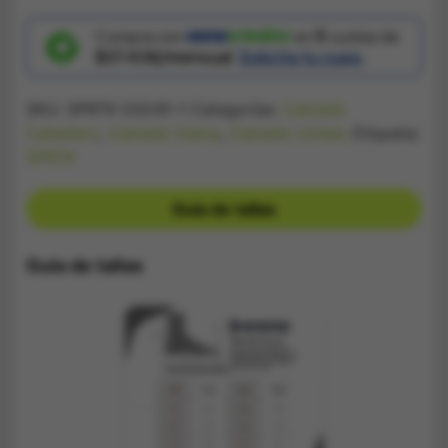
Unisex
Suede
XL
Compra con
en
5
cuotas de
Negro
$37.436/mensual.
Solicita tu cupo.
cantidad
SKU:
SPRTK 03245-1
Categorías:
Calzado
Caballero
,
Calzado Dama
,
Calzado Unisex
Etiqueta:
SPRTK
Guía de tallas
Guía de tallas