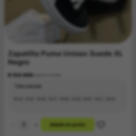
Zapatilla Puma Unisex Suede XL
Negro
$
154.900
Impuestos Incluídos
Talla calzado
#34
#35
#36
#37
#38
#39
#40
#41
#42
-
+
A
ñ
a
d
i
r
a
l
c
a
r
r
i
t
o
Zapatilla
Puma