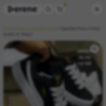
2
Inicio
/
Mujer
/
Calzado Dama
/ Zapatilla Puma Unisex
Suede XL Negro