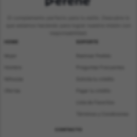
El complemento perfecto para tu estilo. Descubre lo
que estamos haciendo para lograr nuestra misión con
responsabilidad.
HOME
SOPORTE
Mujer
Rastrear Pedido
Hombre
Preguntas Frecuentes
Niños/as
Solicita tu crédito
Ofertas
Pagar tu crédito
Lista de Favoritos
Términos y Condiciones
CONTACTO