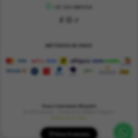
+57 314 4891314
MÉTODOS DE PAGO
Pesos Colombiano $
Español
© 2026 Derene - Powered by William Chaparro
Política de Cookies
Filtrar Productos