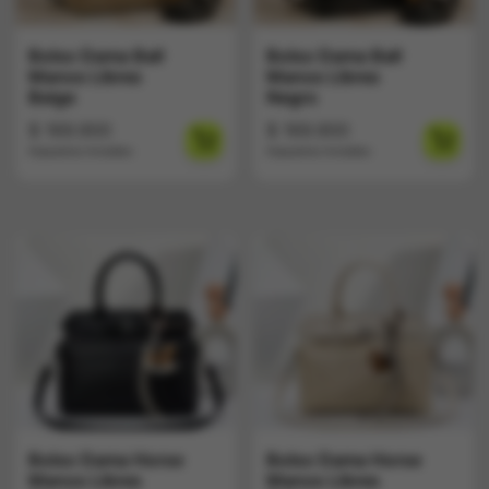
Bolso Dama Ball
Bolso Dama Ball
Manos Libres
Manos Libres
Beige
Negro
$
169.900
$
169.900
Impuestos Incluídos
Impuestos Incluídos
Bolso Dama Horse
Bolso Dama Horse
Manos Libres
Manos Libres