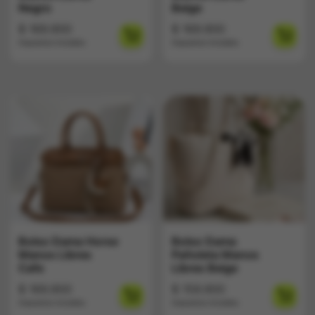
Negro
Beige
$
169.900
$
169.900
Impuestos Incluídos
Impuestos Incluídos
Bolso Dama Horse
Bolso Dama
Manos Libres
Pañoleta Manos
Cafe
Libres Beige
$
169.900
$
159.900
Impuestos Incluídos
Impuestos Incluídos