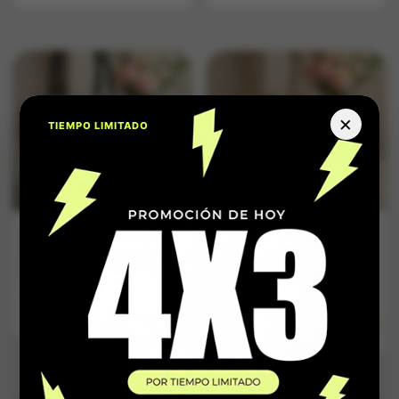
×
TIEMPO LIMITADO
Bolso Dama
Bolso Dama
Pañoleta Manos
Pañoleta Manos
Libres Negro Liso
Libres Cafe y
Beige
$
159.900
$
159.900
Impuestos Incluídos
Impuestos Incluídos