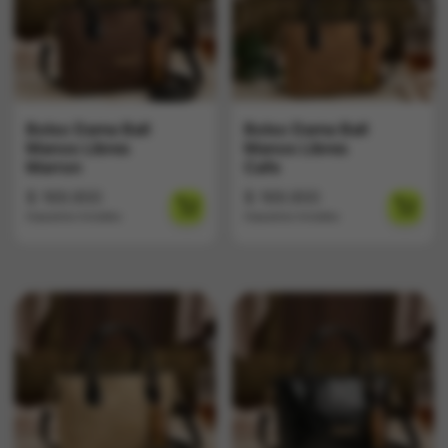
Bolso Dama Ball
Bolso Dama Ball
Manos Libres
Manos Libres
Marron
Cafe
$
169.900
$
169.900
Impuestos Incluídos
Impuestos Incluídos