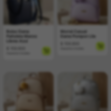
Bolso Dama
Morral Casual
Pañoleta Manos
Dama Pompon Lila
Libres Azul
$
159.900
$
159.900
Impuestos Incluídos
Impuestos Incluídos