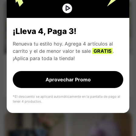
¡Lleva 4, Paga 3!
Renueva tu estilo hoy. Agrega 4 artículos al
carrito y el de menor valor te sale
GRATIS
.
¡Aplica para toda la tienda!
Bolso Dama
Bolso Dama
Pañoleta Manos
Pañoleta Manos
Libres Negro
Libres Rojo
Aprovechar Promo
$
159.900
$
159.900
Impuestos Incluídos
Impuestos Incluídos
*El descuento se aplicará automáticamente en la pantalla de pago al
tener 4 productos.