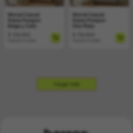
Morral Casual
Morral Casual
Dama Pompon
Dama Pompon
Beige y Cafe
Gris Plata
$
159.900
$
159.900
Impuestos Incluídos
Impuestos Incluídos
Cargar más