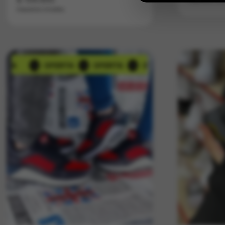
Impuestos Incluídos
ERTA
OFERTA
OFERTA
OFERTA
OFERTA
OFERTA
OFERTA
OFERTA
OFERTA
OFERT
%
%
%
%
%
%
%
%
%
%