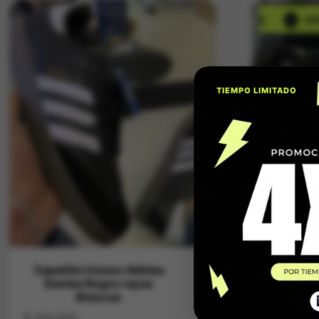
OFERTA
OFERTA
OFERTA
OFERTA
OFERTA
OFERTA
OFERTA
OFERTA
OFE
%
%
%
%
%
%
%
%
%
TIEMPO LIMITADO
Zapatilla Unisex Adidas
Tenis De
Samba Negro rayas
Neg
Blancas
$
132.09
$
159.900
Impuestos Incl