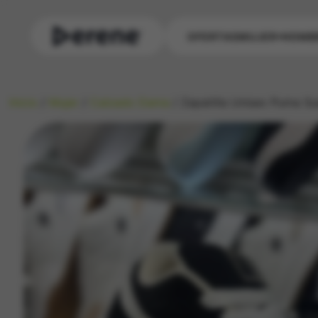
O
F
E
R
T
A
S
M
U
J
E
R
H
O
M
B
Inicio
/
Mujer
/
Calzado Dama
/ Zapatilla Unisex Puma S