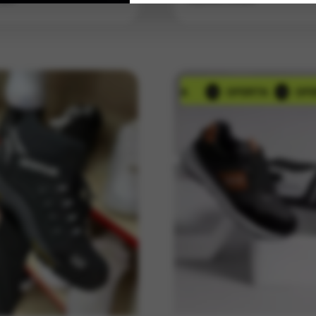
precio
precio
precio
pre
original
actual
original
act
era:
es:
era:
es:
$ 132.090.
$ 49.900.
$ 145.000.
$ 1
A
OFERTA
OFERTA
OFERTA
OFERTA
OFERTA
OFERTA
OFERTA
OFERTA
OFERTA
OFERTA
OFERTA
OFERTA
OFER
O
%
%
%
%
%
%
%
%
%
%
%
%
%
%