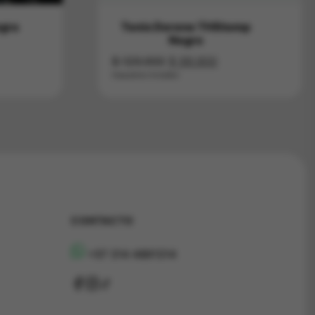
egra
Tenis Derene THStomp
Negro
El
El
$
129.900
$
99.900
io
Impuestos Incluídos
precio
precio
al
original
actual
era:
es:
.900.
$ 129.900.
$ 99.900.
CONTACTO
+57 314 4891314