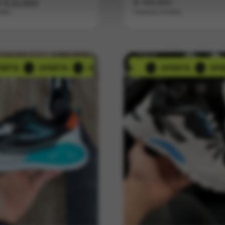
El
El
0
$
52.900
$
149.900
uídos
precio
precio
Impuestos Incluídos
original
actual
era:
es:
$ 149.900.
$ 52.900.
A
ERTA
OFERTA
OFERTA
OFERTA
OFERTA
OFERTA
OFERTA
OFERTA
OFERTA
OFERTA
OFERTA
OFERTA
OFERTA
OFE
%
%
%
%
%
%
%
%
%
%
%
%
%