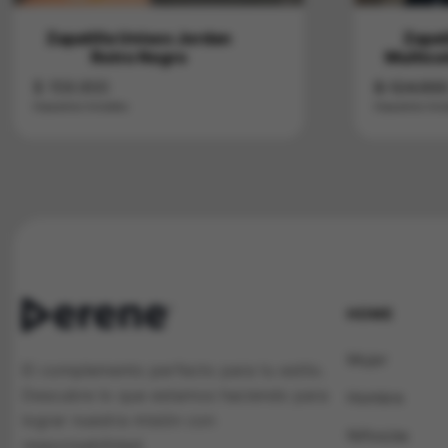
Zapatilla Unisex Jordan
Zapat
Retro Negro
Multico
$
159.900
$
124.90
Impuestos Incluídos
Impuestos Incl
HOME
Mujer
El complemento perfecto para tu estilo.
Descubre lo que estamos haciendo para
Hombre
lograr nuestra misión con
Niños/as
responsabilidad.