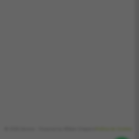
© 2026 Derene - Powered by William Chaparro
Política de Cookies