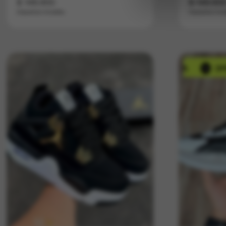
$
149.900
$
149.90
Impuestos Incluídos
Impuestos Incl
OFERTA
OFERTA
OFERTA
OFERTA
OFERTA
OFERTA
OFERTA
OFERTA
OFERT
OF
%
%
%
%
%
%
%
%
%
%
%