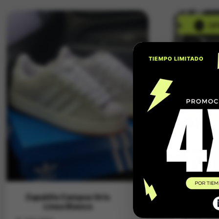
OFERTA
OFERTA
OFERTA
OFERTA
OFERT
OF
%
%
%
%
%
%
TIEMPO LIMITADO
Zapatilla Campus Gris
Zapatill
Línea Blanca