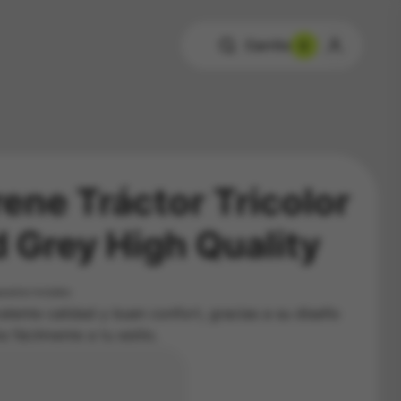
Carrito
0
ene Tráctor Tricolor
 Grey High Quality
uestos Incluídos
celente calidad y buen confort, gracias a su diseño
 fácilmente a tu estilo.