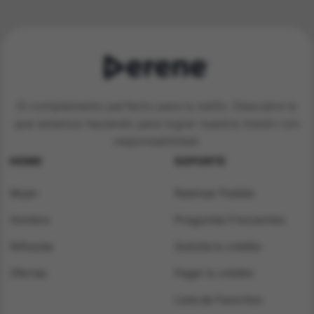
$ 132.090.
$ 99.900.
El complemento perfecto para tu estilo. Descubre lo
que estamos haciendo para lograr nuestra misión con
responsabilidad.
HOME
SOPORTE
Mujer
Rastrear Pedido
Hombre
Preguntas Frecuentes
Niños/as
Solicita tu crédito
Ofertas
Pagar tu crédito
Lista de Favoritos