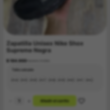
Zapatilla Unisex Nike Shox
Supreme Negra
$
184.900
Impuestos Incluídos
Talla calzado
#34
#35
#36
#37
#38
#39
#40
#41
#42
-
+
A
ñ
a
d
i
r
a
l
c
a
r
r
i
t
o
Zapatilla
Unisex