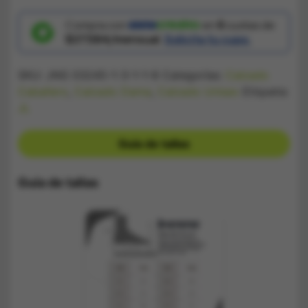
Nike
Shox
Supreme
Compra con
en
6
cuotas de
Negra
$37.584/mensual.
Solicita tu cupo.
cantidad
SKU:
JNG 03245-1-3-1-1-8
Categorías:
Calzado
Caballero
,
Calzado Dama
,
Calzado Unisex
Etiqueta:
JL
Guía de tallas
Guía de tallas