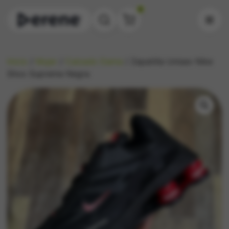
0
Inicio
/
Mujer
/
Calzado Dama
/ Zapatilla Unisex Nike
Shox Supreme Negra