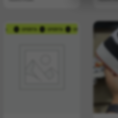
precio
precio
original
actual
era:
es:
$ 129.900.
$ 99.900.
ERTA
OFERTA
OFERTA
OFERTA
OFERTA
OFERTA
OFERTA
OFERTA
OFERT
%
%
%
%
%
%
%
%
%