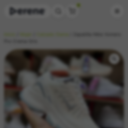
0
Inicio
/
Mujer
/
Calzado Dama
/ Zapatilla Nike Vomero
Pro Crema Gris