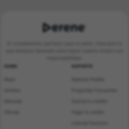
El complemento perfecto para tu estilo. Descubre lo
que estamos haciendo para lograr nuestra misión con
responsabilidad.
HOME
SOPORTE
Mujer
Rastrear Pedido
Hombre
Preguntas Frecuentes
Niños/as
Solicita tu crédito
Ofertas
Pagar tu crédito
Lista de Favoritos