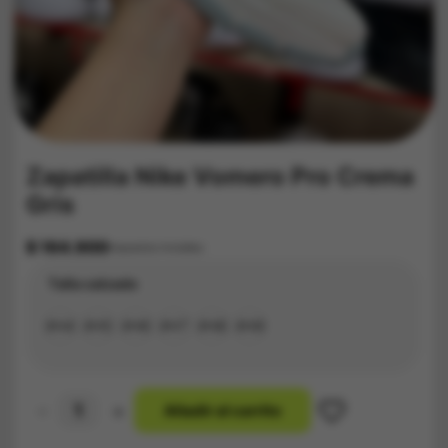
Zapatilla Nike Vomero Pro Crema
Gris
$
164.900
Impuestos Incluídos
Talla calzado
#34
#35
#36
#37
#38
#39
-
+
A
ñ
a
d
i
r
a
l
c
a
r
r
i
t
o
Zapatilla
Nike