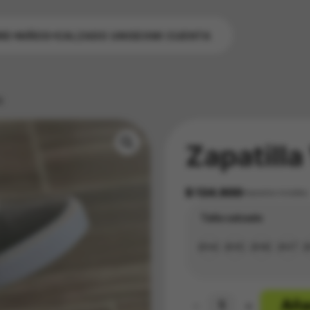
R
E
N
I
Ñ
O
S
C
A
L
Z
A
D
O
U
N
I
S
E
X
M
I
C
U
E
N
T
A
a
Zapatilla
$
134.900
Impuestos Incluídos
Talla calzado
#34
#35
#36
#37
A
ñ
-
+