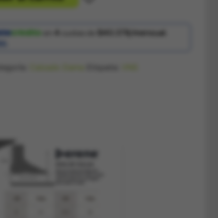
en
4
cuotas de
$40.378/mensual.
po.
tegoría:
Calzado Dama
Etiqueta:
VNS