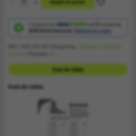
-
+
A
ñ
a
d
i
r
a
l
c
a
r
r
i
t
o
Zapatilla
Nike
Gris
Blanco
Rojo
Compra con
en
5
cuotas de
cantidad
$38.644/mensual.
Solicita tu cupo.
SKU:
VNS 212-85
Categorías:
Calzado Caballero
,
Hombre
Etiqueta:
BK
Guía de tallas
Guía de tallas