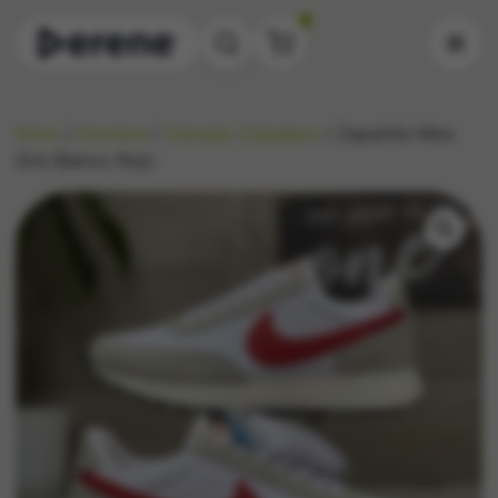
0
Inicio
/
Hombre
/
Calzado Caballero
/ Zapatilla Nike
Gris Blanco Rojo