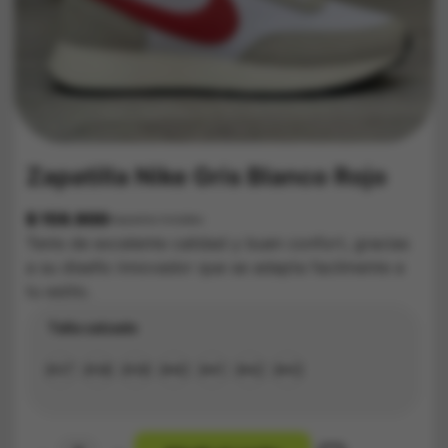
Zapatilla Nike Gris Blanco Rojo
$
159.900
Impuestos Incluídos
Tenis de excelente calidad y buen confort, gracias
a su diseño innovador que se adapta facilmente a
tu estilo.
Talla calzado
#37
#38
#39
#40
#41
#42
#43