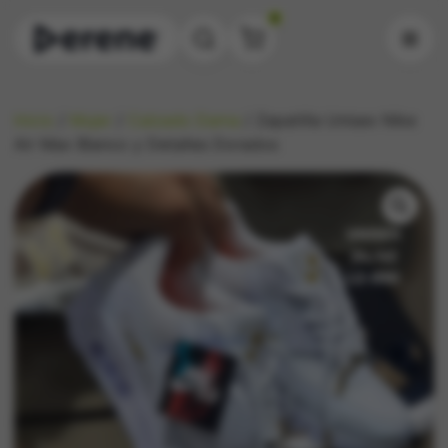
0
Inicio
/
Mujer
/
Calzado Dama
/ Zapatilla Unisex Nike
Air Max Blanco y Detalles Dorados