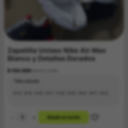
Zapatilla Unisex Nike Air Max
Blanco y Detalles Dorados
$
159.900
Impuestos Incluídos
Talla calzado
#34
#35
#36
#37
#38
#39
#40
#41
#42
-
+
A
ñ
a
d
i
r
a
l
c
a
r
r
i
t
o
Zapatilla
Unisex