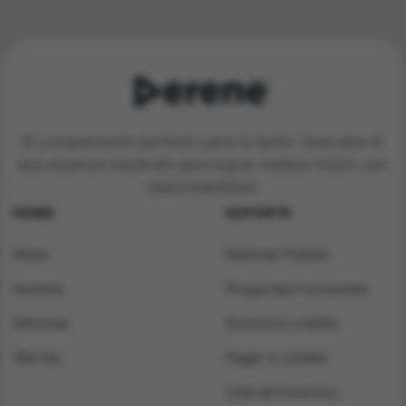
El complemento perfecto para tu estilo. Descubre lo
que estamos haciendo para lograr nuestra misión con
responsabilidad.
HOME
SOPORTE
Mujer
Rastrear Pedido
Hombre
Preguntas Frecuentes
Niños/as
Solicita tu crédito
Ofertas
Pagar tu crédito
Lista de Favoritos