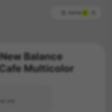
Carrito
0
a New Balance
Cafe Multicolor
#38
#39