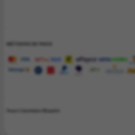
MÉTODOS DE PAGO
Pesos Colombiano $
Español