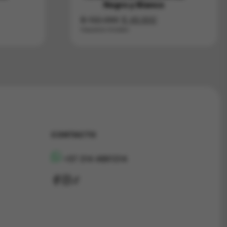
Negro y Blanco
El
El
$
132.090
$
49.900
Impuestos Incluídos
precio
precio
original
actual
era:
es:
$ 132.090.
$ 49.900.
CONTACTO
+57 314 4891314