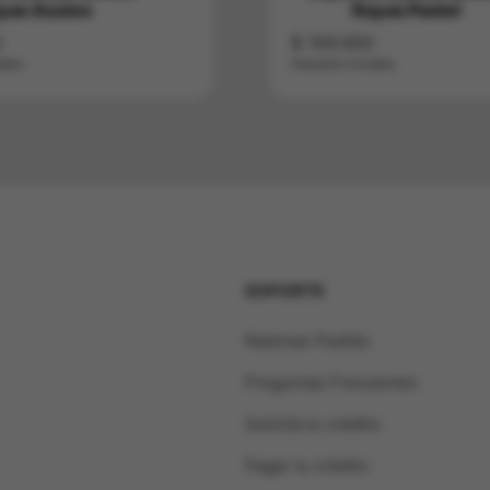
yas Azules
Rayas Pastel
0
$
159.900
uídos
Impuestos Incluídos
SOPORTE
Rastrear Pedido
Preguntas Frecuentes
Solicita tu crédito
Pagar tu crédito