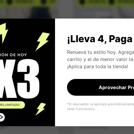
RTA
OFERTA
OFERTA
OFERTA
OFERTA
OFERTA
OFERTA
OFERTA
OFERTA
OFERTA
OFERTA
OFERTA
OFERT
OF
%
%
%
%
%
%
%
%
%
%
%
%
%
¡Lleva 4, Paga
Renueva tu estilo hoy. Agrega
carrito y el de menor valor t
¡Aplica para toda la tienda!
Aprovechar P
*El descuento se aplicará automáticamente 
illa Importada
Tenis Derene Suela a
tener 4 productos.
e Negro Marcella
Gris y Blanco High Qua
El
El
El
El
$
39.900
$
139.900
$
109.900
uídos
precio
precio
Impuestos Incluídos
precio
pre