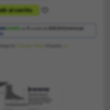
a
d
i
r
a
l
c
a
r
r
i
t
o
en
5
cuotas de
$38.644/mensual.
po.
ategoría:
Calzado Dama
Etiqueta:
JL