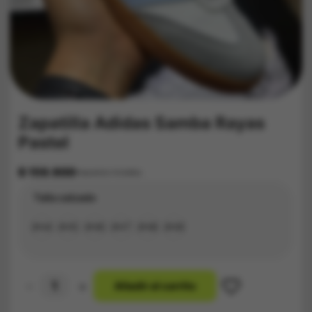
Zapatilla Adidas Samba Rayas
Pastel
$
159.900
Impuestos Incluídos
Talla calzado
#34
#35
#36
#37
#38
#39
-
+
A
ñ
a
d
i
r
a
l
c
a
r
r
i
t
o
Zapatilla
Adidas