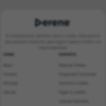
$ 124.900.
$ 69.900.
$ 154.900.
$ 49.900.
El complemento perfecto para tu estilo. Descubre lo
que estamos haciendo para lograr nuestra misión con
responsabilidad.
HOME
SOPORTE
Mujer
Rastrear Pedido
Hombre
Preguntas Frecuentes
Niños/as
Solicita tu crédito
Ofertas
Pagar tu crédito
Lista de Favoritos