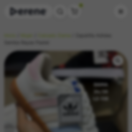
0
Inicio
/
Mujer
/
Calzado Dama
/ Zapatilla Adidas
Samba Rayas Pastel