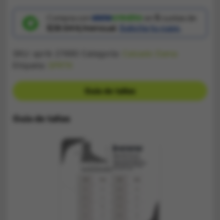
Samba
Rayas
Pastel
Compra con
en
5
cuotas de
cantidad
$38.644/mensual.
Solicita tu cupo.
SKU:
sprtk 27490
Categoría:
Calzado Dama
Etiqueta:
SPRTK
Guía de tallas
Guía de tallas