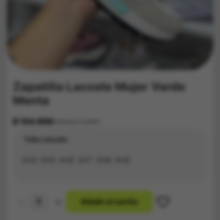
Zapatilla Lacoste Mujer Verde
Menta
$
154.900
Impuestos Incluídos
Talla calzado
#34
#35
#36
#37
#38
#39
-
+
A
ñ
a
d
i
r
a
l
c
a
r
r
i
t
o
Zapatilla
Lacoste