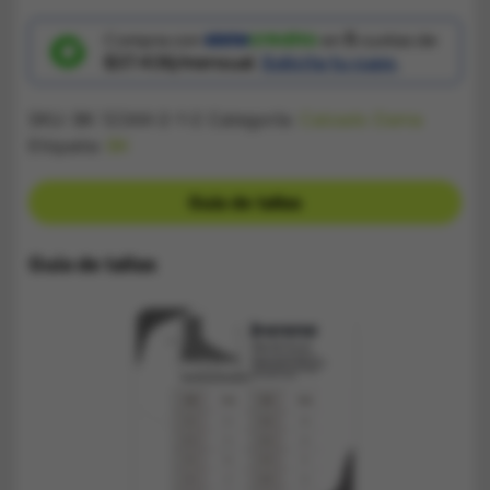
Mujer
Verde
Menta
Compra con
en
5
cuotas de
cantidad
$37.436/mensual.
Solicita tu cupo.
SKU:
BK 12344-2-1-2
Categoría:
Calzado Dama
Etiqueta:
BK
Guía de tallas
Guía de tallas