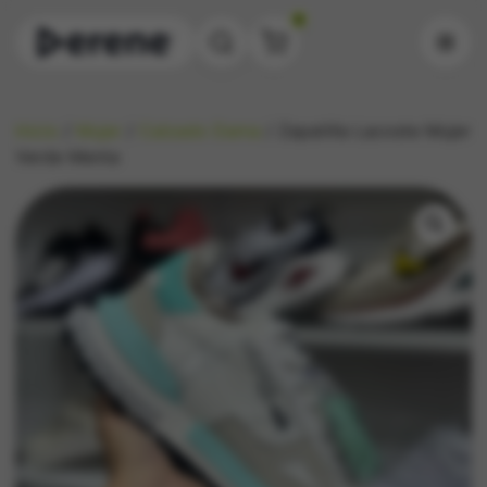
0
Inicio
/
Mujer
/
Calzado Dama
/ Zapatilla Lacoste Mujer
Verde Menta