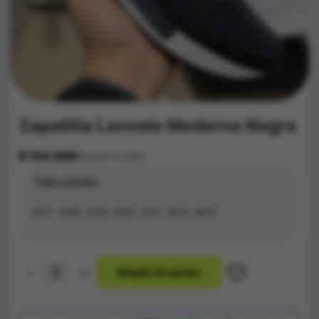
Zapatilla Lacoste Moderna Negra
$
154.900
Impuestos Incluídos
Talla calzado
#37
#38
#39
#40
#41
#42
#43
-
+
A
ñ
a
d
i
r
a
l
c
a
r
r
i
t
o
Zapatilla
Lacoste
Moderna
Negra