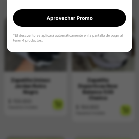
Aprovechar Promo
*El descuento se aplicará automáticamente en la pantalla de pago al
tener 4 productos.
Zapatilla Unisex
Zapatilla
Jordan Retro
Deportivas New
Negro
Balance 530
Clasica
$
159.900
$
164.900
Impuestos Incluídos
Impuestos Incluídos