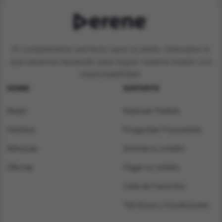
El complemento perfecto para tu estilo. Descubre lo
que estamos haciendo para lograr nuestra misión con
responsabilidad.
HOME
SOPORTE
Mujer
Rastrear Pedido
Hombre
Preguntas Frecuentes
Niños/as
Solicita tu crédito
Ofertas
Pagar tu crédito
Lista de Favoritos
Términos y Condiciones