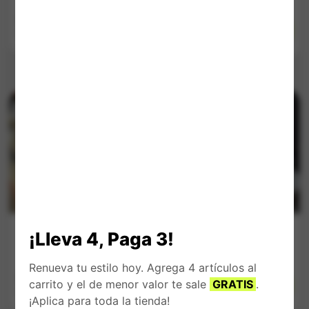
$
129.900
$
164.900
El
El
$
99.900
Impuestos Incluídos
precio
Impuestos Incluídos
precio
original
actual
era:
es:
$ 129.900.
$ 99.900.
Bota Caterpillar
Zapatilla Unisex
¡Lleva 4, Paga 3!
Negra Work
Adidas Samba
Equipment
Rayas Negras
Renueva tu estilo hoy. Agrega 4 artículos al
$
189.900
$
159.900
carrito y el de menor valor te sale
GRATIS
.
Impuestos Incluídos
Impuestos Incluídos
¡Aplica para toda la tienda!