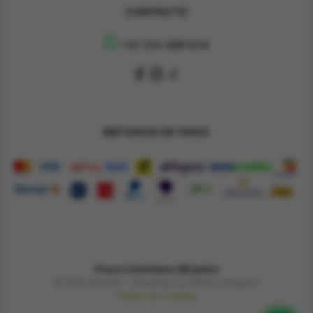
CONTACTO
+57 314 4891314
MÉTODOS DE PAGO
Pesos Colombiano $
Español
© 2026 Derene - Powered by William Chaparro
Política de Cookies