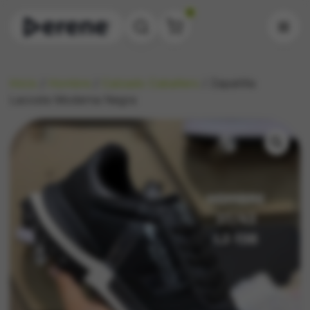
0
Inicio
/
Hombre
/
Calzado Caballero
/ Zapatilla
Lacoste Moderna Negra