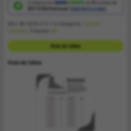
cantidad
Compra con
en
5
cuotas de
$37.436/mensual.
Solicita tu cupo.
SKU:
BK 5678-2-2-1-4
Categoría:
Calzado
Caballero
Etiqueta:
BK
Guía de tallas
Guía de tallas