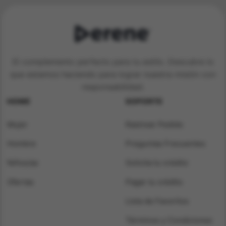
El complemento perfecto para tu estilo. Descubre lo
que estamos haciendo para lograr nuestra misión con
responsabilidad.
HOME
SOPORTE
Mujer
Rastrear Pedido
Hombre
Preguntas Frecuentes
Niños/as
Solicita tu crédito
Ofertas
Pagar tu crédito
Lista de Favoritos
Términos y Condiciones