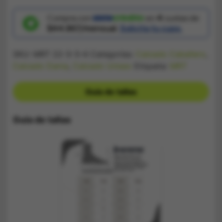
Adidas
SuperStar
Blanco
Compra con
en
4
cuotas de
cantidad
$44.867/mensual.
Solicita tu cupo.
SKU:
MRT 22-3-3-4
Categorías:
Calzado Caballero
,
Calzado Dama
,
Calzado Unisex
Etiqueta:
MRT
Guía de tallas
Guía de tallas