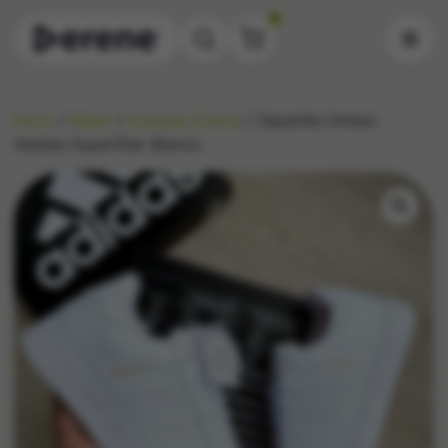
0
Inicio
/
Mujer
/
Calzado Dama
/ Zapatilla Unisex
Adidas SuperStar Blanco