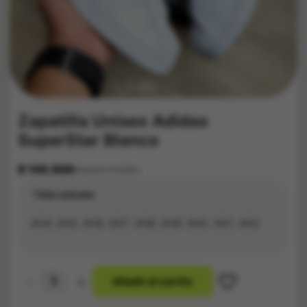
Zapatilla Unisex Adidas
SuperStar Blanco
$
149.900
Impuestos Incluídos
Talla calzado
#34
#35
#36
#37
#38
#39
#40
#41
#42
-
+
A
ñ
a
d
i
r
a
l
c
a
r
r
i
t
o
Zapatilla
Unisex