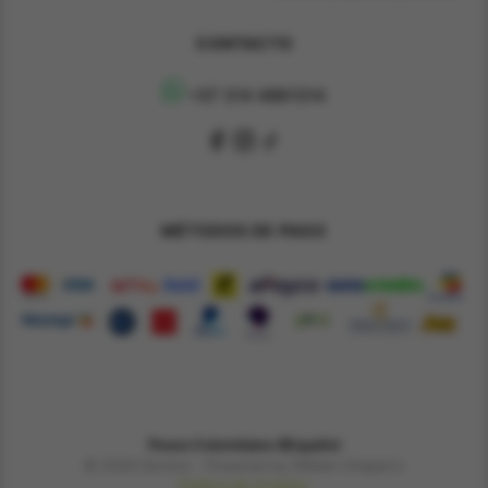
CONTACTO
+57 314 4891314
MÉTODOS DE PAGO
Pesos Colombiano $
Español
© 2026 Derene - Powered by William Chaparro
Política de Cookies