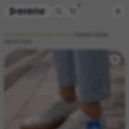
0
Inicio
/
Mujer
/
Calzado Dama
/ Zapatilla Adidas
Samba Plata