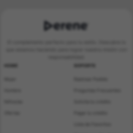
El complemento perfecto para tu estilo. Descubre lo
que estamos haciendo para lograr nuestra misión con
responsabilidad.
HOME
SOPORTE
Mujer
Rastrear Pedido
Hombre
Preguntas Frecuentes
Niños/as
Solicita tu crédito
Ofertas
Pagar tu crédito
Lista de Favoritos