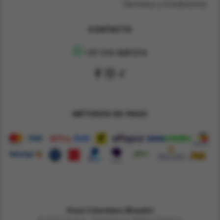
Términos y Condiciones
CONTACTO
+57 314 4891314
MÉTODOS DE PAGO
Pesos Colombiano $
Español
© 2026 Derene - Powered by William Chaparro