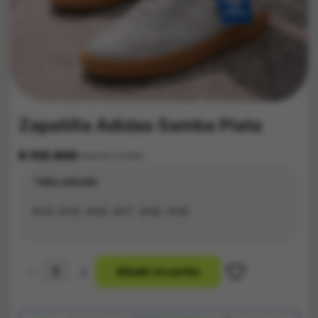
Zapatilla Adidas Samba Plata
$
159.900
Impuestos Incluídos
Talla calzado
#34
#35
#36
#37
#38
#39
-
+
A
ñ
a
d
i
r
a
l
c
a
r
r
i
t
o
Zapatilla
Adidas
Samba
Plata