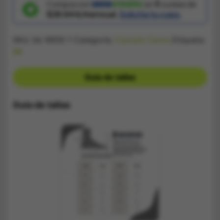
cantidad
Compra con
en
5
cuotas de
$38.644/mensual.
Solicita tu cupo.
SKU:
bk 9856-1
Categoría:
Calzado Dama
Etiqueta:
BK
Guía de tallas
Guía de tallas