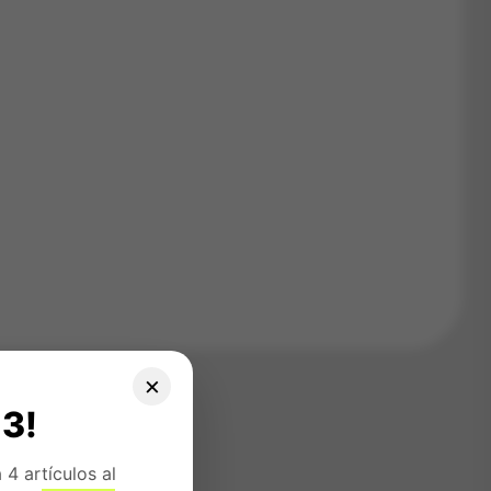
×
 3!
 4 artículos al