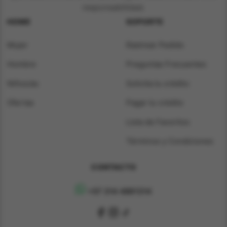
responsabilidad.
HOME
SOPORTE
Mujer
Rastrear Pedido
Hombre
Preguntas Frecuentes
Niños/as
Solicita tu crédito
Ofertas
Pagar tu crédito
Lista de Favoritos
Términos y Condiciones
CONTACTO
+57 314 4891314