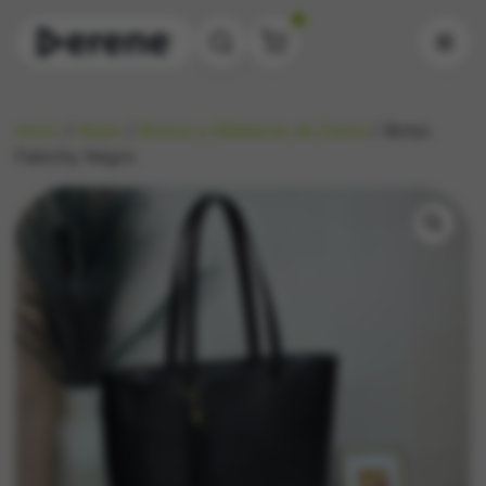
0
Inicio
/
Mujer
/
Bolsos y Billeteras de Dama
/ Bolso
Fabichy Negro