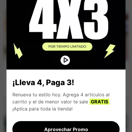
Bolso Elegante
Morral Fashion
Cuadros Cafes
Gris y Negro
¡Lleva 4, Paga 3!
$
149.900
$
149.900
Impuestos Incluídos
Impuestos Incluídos
Renueva tu estilo hoy. Agrega 4 artículos al
carrito y el de menor valor te sale
GRATIS
.
¡Aplica para toda la tienda!
FERTA
OFERTA
OFERTA
OFERTA
OFERT
%
%
%
%
Aprovechar Promo