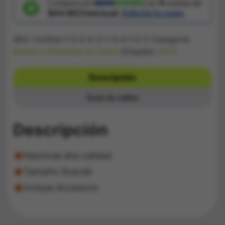
Compra con
en
4
cuotas de
$44.867/mensual.
Solicita tu cupo.
SKU:
mchlnd-1-2-2-5-3-1-3-4-1-2-2
Categoría:
Bolsos y Billeteras de Dama
Etiqueta:
MCH
Descripción
Guía de tallas
Descripción
Nacional alta calidad
Tamaño Grande
Incluye Accesorio