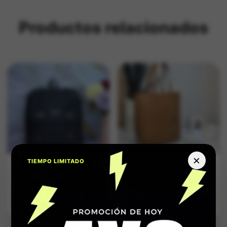
Productos relacionados
×
TIEMPO LIMITADO
Morral Fashion
Bolso Fabichy
Negro
Miel Texturizado
$
149.900
$
149.900
Impuestos Incluídos
Impuestos Incluídos