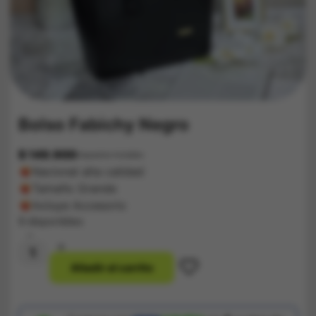
Bolso Fabichy Negro
$
149.900
Impuestos Incluídos
Nacional alta calidad
Tamaño Grande
Incluye Accesorio
9 disponibles
-
+
Bolso
A
ñ
a
d
i
r
a
l
c
a
r
r
i
t
o
Fabichy
Negro
cantidad