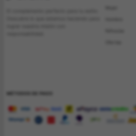
Mujer
El complemento perfecto para tu estilo.
Descubre lo que estamos haciendo para
Hombre
lograr nuestra misión con
Niños/as
responsabilidad.
Ofertas
MÉTODOS DE PAGO