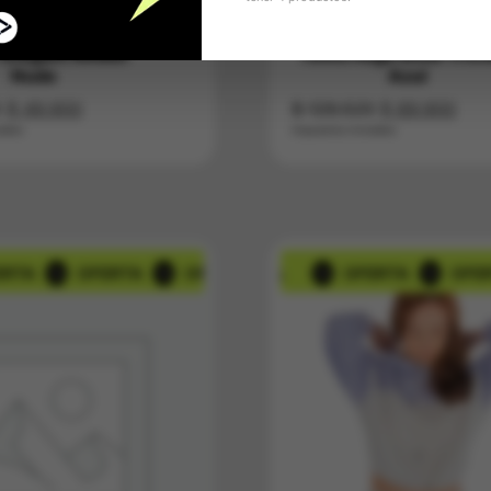
 Elegant Amber
Tenis Hugo Boss Trico
Nude
Azul
El
El
El
El
5
$
49.900
$
128.520
$
89.900
uídos
precio
precio
Impuestos Incluídos
precio
prec
original
actual
original
actu
era:
es:
era:
es:
$ 133.875.
$ 49.900.
$ 128.520.
$ 89
A
A
ERTA
OFERTA
OFERTA
OFERTA
OFERTA
OFERTA
OFERTA
OFERTA
OFERTA
OFERTA
OFERTA
OFERTA
OFERTA
OFERTA
OFERTA
OFERTA
OFERTA
OFE
%
%
%
%
%
%
%
%
%
%
%
%
%
%
%
%
%