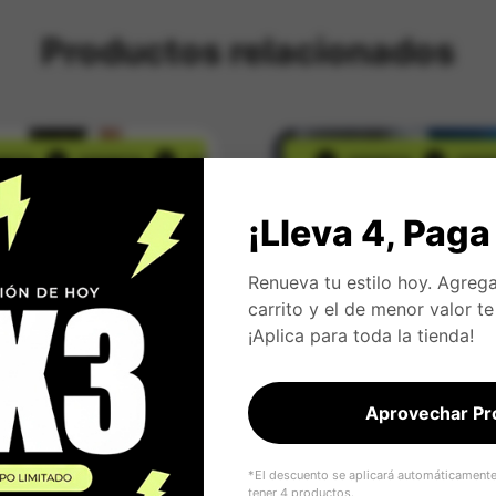
Productos relacionados
A
A
ERTA
OFERTA
OFERTA
OFERTA
OFERTA
OFERTA
OFERTA
OFERTA
OFERTA
OFERTA
OFERTA
OFERTA
OFERTA
OFERTA
OFERTA
OFERTA
OFERTA
OFE
%
%
%
%
%
%
%
%
%
%
%
%
%
%
%
%
%
¡Lleva 4, Paga
Renueva tu estilo hoy. Agrega
carrito y el de menor valor t
¡Aplica para toda la tienda!
Aprovechar P
*El descuento se aplicará automáticamente 
tener 4 productos.