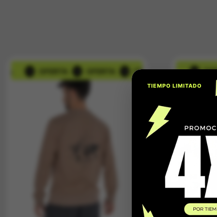
FERTA
OFERTA
OFERTA
OFERTA
OFERTA
OFERTA
OFERTA
OFERTA
OFERTA
OFERTA
OFERTA
OFERTA
OFERT
OFERT
OF
%
%
%
%
%
%
%
%
%
%
%
%
%
%
%
TIEMPO LIMITADO