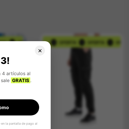
RTA
OFERTA
OFERTA
OFERTA
OFERTA
OFERTA
OFERTA
OFERTA
OFERTA
OFERTA
OFERTA
OFERTA
OFERTA
OFERTA
OFERTA
OFERT
OF
%
%
%
%
%
%
%
%
%
%
%
%
%
%
%
%
×
 3!
 4 artículos al
e sale
GRATIS
.
romo
en la pantalla de pago al