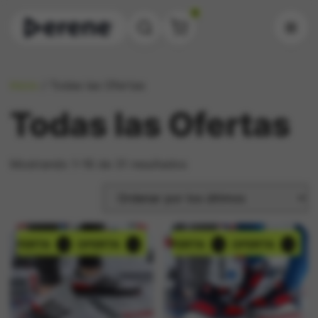
0
Inicio
/ Todas las Ofertas
Todas las Ofertas
Ordenado
Mostrando 1–16 de 31 resultados
por
los
últimos
RTA
RTA
OFERTA
OFERTA
OFERTA
OFERTA
OFERTA
OFERTA
OFERTA
OFERTA
%
%
%
%
%
%
%
%