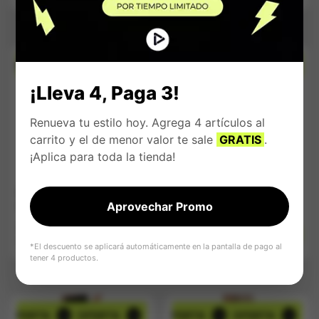
original
actual
original
actual
era:
es:
era:
es:
$ 167.490.
$ 59.900.
$ 145.490.
$ 49.900.
RTA
RTA
OFERTA
OFERTA
OFERTA
OFERTA
OFERTA
OFERTA
OFERTA
OFERTA
%
%
%
%
%
%
%
%
¡Lleva 4, Paga 3!
Renueva tu estilo hoy. Agrega 4 artículos al
carrito y el de menor valor te sale
GRATIS
.
¡Aplica para toda la tienda!
Blusa Basica En
Blusa Basica En
Rib Negra Opal
Rib Beige Clay
Aprovechar Promo
El
El
El
El
$
55.490
$
19.900
$
55.490
$
19.900
Impuestos Incluídos
precio
precio
Impuestos Incluídos
precio
precio
*El descuento se aplicará automáticamente en la pantalla de pago al
tener 4 productos.
original
actual
original
actual
era:
es:
era:
es:
$ 55.490.
$ 19.900.
$ 55.490.
$ 19.900
RTA
RTA
OFERTA
OFERTA
OFERTA
OFERTA
OFERTA
OFERTA
OFERTA
OFERTA
%
%
%
%
%
%
%
%