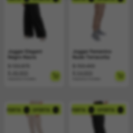
Jogger Elegant
Jogger Femenino
Negro Nacre
Nude Terracotta
$
133.875
$
159.490
El
El
El
El
$
49.900
$
54.900
precio
Impuestos Incluídos
precio
precio
Impuestos Incluídos
precio
original
actual
original
actual
era:
es:
era:
es:
$ 133.875.
$ 49.900.
$ 159.490.
$ 54.900.
RTA
RTA
OFERTA
OFERTA
OFERTA
OFERTA
OFERTA
OFERTA
OFERTA
OFERTA
%
%
%
%
%
%
%
%