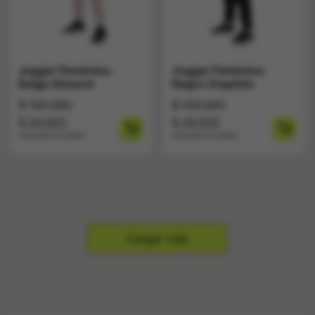
Jogger Femenino
Jogger Femenino
Beige Almond
Negro Graphite
$
159.490
$
159.490
El
El
El
El
$
54.900
$
49.900
precio
Impuestos Incluídos
precio
precio
Impuestos Incluídos
precio
original
actual
original
actual
era:
es:
era:
es:
$ 159.490.
$ 54.900.
$ 159.490.
$ 49.900.
Cargar más