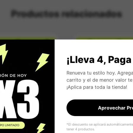
Productos relacionados
TA
RTA
OFERTA
OFERTA
OFERTA
OFERTA
OFERTA
OFERTA
OFERTA
OFERTA
OFERTA
OFERTA
OFERTA
OFERTA
OFERTA
OFERTA
OFERTA
OFERTA
OFER
O
%
%
%
%
%
%
%
%
%
%
%
%
%
%
%
%
%
%
¡Lleva 4, Paga
Renueva tu estilo hoy. Agrega
carrito y el de menor valor t
¡Aplica para toda la tienda!
Aprovechar P
*El descuento se aplicará automáticamente 
tener 4 productos.