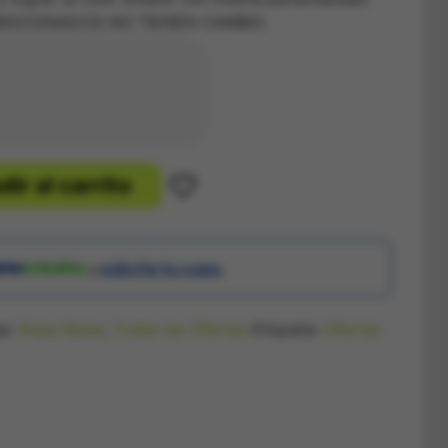
OCIONADOS NO TIENEN CAMBIO.
a
d
i
r
a
l
c
a
r
r
i
t
o
y
solicita tu cupo.
as:
Ropa Mujer
,
Todas las Ofertas
Etiqueta:
Ofertas