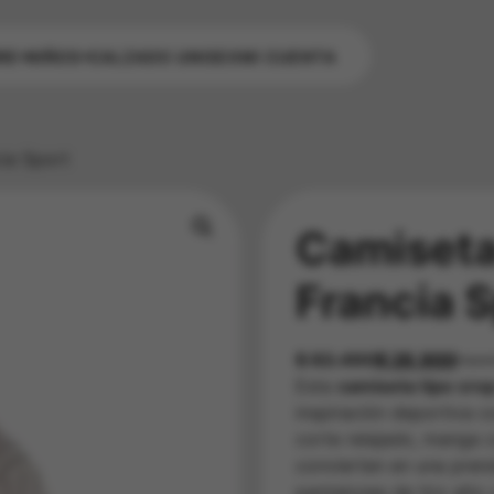
R
E
N
I
Ñ
O
S
C
A
L
Z
A
D
O
U
N
I
S
E
X
M
I
C
U
E
N
T
A
ia Sport
Camiseta
Francia 
$
82.490
$
26.900
Impues
El
El
Esta
camiseta tipo cro
precio
precio
inspiración deportiva c
original
actual
corte relajado, manga co
era:
es:
convierten en una pren
$ 82.490.
$ 26.900.
pantalones de tiro alto