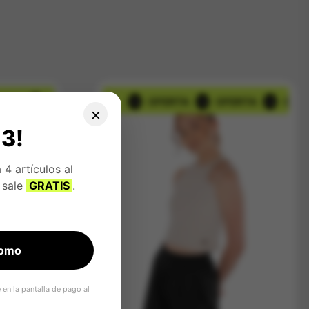
TA
FERTA
OFERTA
OFERTA
OFERTA
OFERTA
OFERTA
OFERTA
OFERTA
OFERTA
OFERTA
OFERTA
OFERTA
OFERTA
OFERTA
OFERTA
OFE
O
%
%
%
%
%
%
%
%
%
%
%
%
%
%
%
×
 3!
 4 artículos al
e sale
GRATIS
.
romo
en la pantalla de pago al