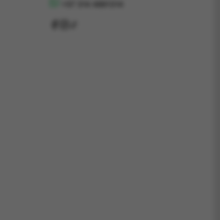
+57 314 4891314