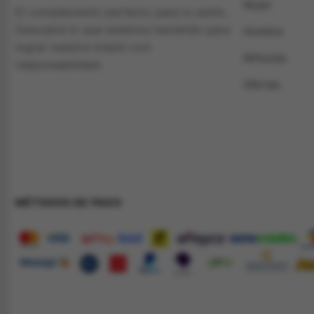
Mujer
El complemento perfecto para tu estilo.
Descubre lo que estamos haciendo para
Hombre
lograr nuestra misión con
Niños/as
responsabilidad.
Ofertas
MÉTODOS DE PAGO