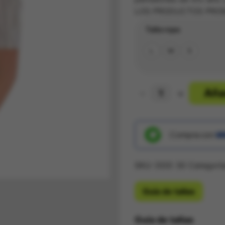
LOS PRODUCTOS PROM
Talla ropa
L
M
S
A
ñ
-
+
Camiseta
Corta
Basica
Francia
Sport
Compra con
cantidad
SKU:
DDD 30
Categorí
Guía de tallas
Guía de tallas