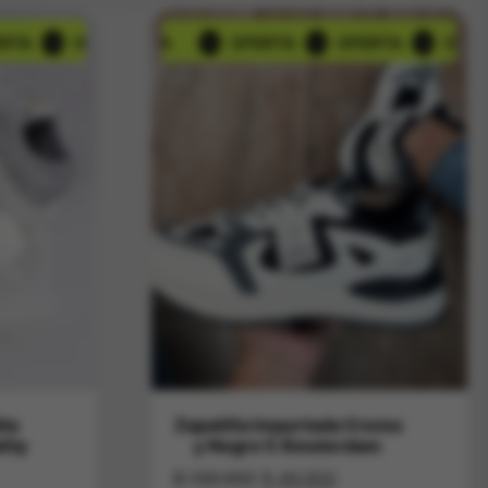
TA
FERTA
OFERTA
OFERTA
OFERTA
OFERTA
OFERTA
OFERTA
OFERTA
OFERTA
OFERTA
OFERTA
OFERTA
OFE
%
%
%
%
%
%
%
%
%
%
%
%
%
lta
Zapatilla Importada Crema
lity
y Negro 5 Ámsterdam
El
El
$
139.900
$
49.900