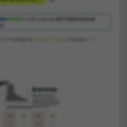
en
5
cuotas de
$37.436/mensual.
po.
-5-1
Categoría:
Calzado Dama
Etiqueta:
STL