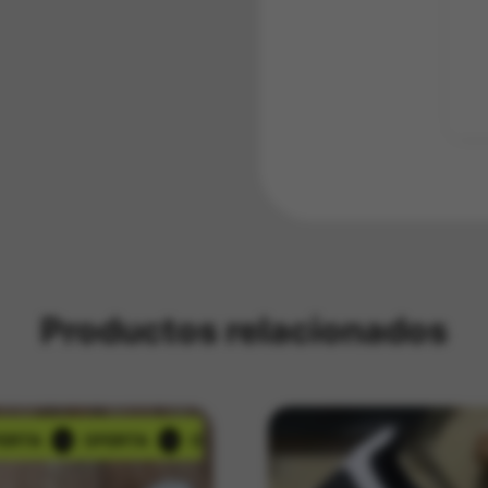
Productos relacionados
RTA
OFERTA
OFERTA
OFERTA
OFERTA
%
%
%
%