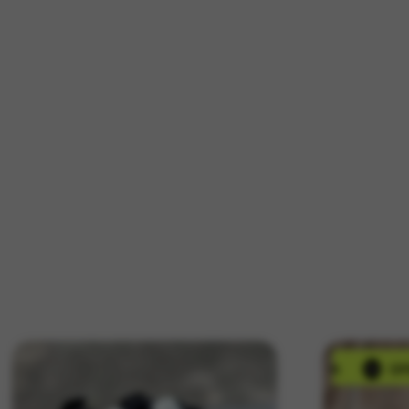
OFERTA
OFERTA
OFERTA
OFERTA
OFE
%
%
%
%