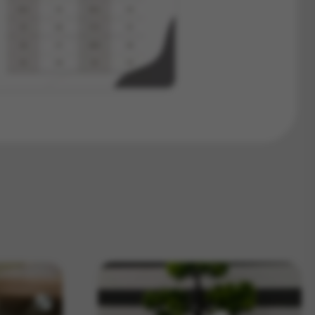
OFERTA
OFERTA
OFERTA
OFERTA
%
%
%
%
%