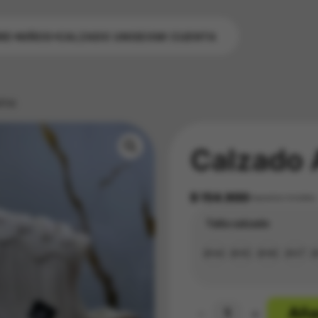
R
E
N
I
Ñ
O
S
C
A
L
Z
A
D
O
U
N
I
S
E
X
M
I
C
U
E
N
T
A
ama
Calzado 
$
154.900
Impuestos Incluídos
Talla calzado
#34
#35
#36
#37
A
ñ
-
+