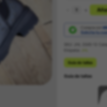
A
ñ
-
+
Botin
Para
Dama
Negro
Detalles
Compra con
y
Solicita tu cu
Hebilla
cantidad
SKU:
JHL 3345-12
Cate
Etiqueta:
JHL
Guía de tallas
Guía de tallas