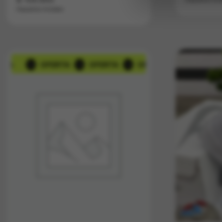
Impuestos Incluídos
ERTA
OFERTA
OFERTA
OFERTA
OFERTA
OFERTA
OFERTA
OFERTA
OFERTA
OFERTA
%
%
%
%
%
%
%
%
%
%