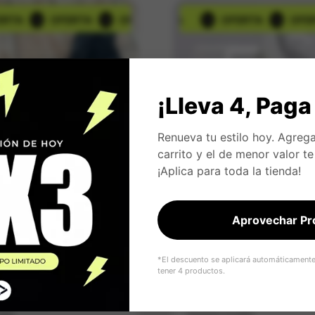
RTA
OFERTA
OFERTA
OFERTA
OFERTA
OFERTA
OFERTA
OFERTA
OFERTA
OFER
%
%
%
%
%
%
%
%
¡Lleva 4, Paga
Renueva tu estilo hoy. Agrega
carrito y el de menor valor t
¡Aplica para toda la tienda!
Aprovechar P
*El descuento se aplicará automáticamente 
illa Importada
Tenis Derene Suela a
tener 4 productos.
e Negro Marcella
Gris y Blanco High Qua
El
El
El
El
$
39.900
$
139.900
$
109.900
uídos
Impuestos Incluídos