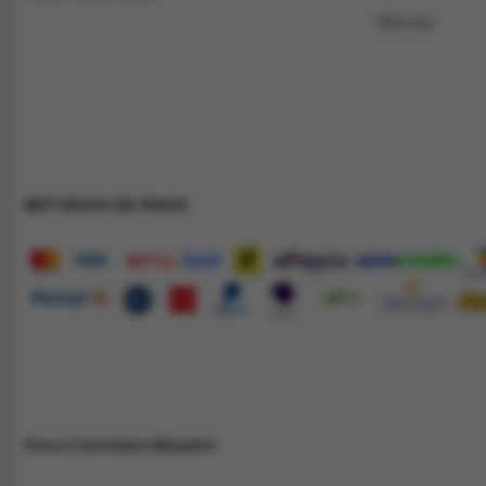
Ofertas
MÉTODOS DE PAGO
Pesos Colombiano $
Español