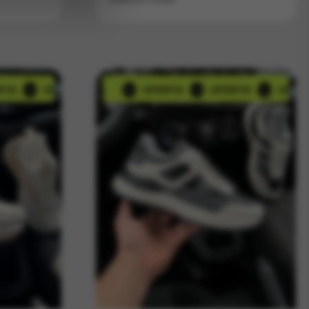
cio
ual
09.900.
TA
FERTA
OFERTA
OFERTA
OFERTA
OFERTA
OFERTA
OFERTA
OFERTA
OFERTA
OFERTA
OFERTA
OFE
%
%
%
%
%
%
%
%
%
%