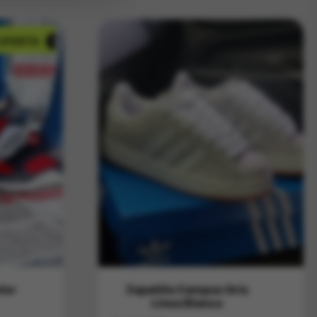
.900.
RTA
OFERTA
OFERTA
OFERTA
OFERTA
OFERTA
OFERTA
OFERTA
OFERTA
OFERTA
OFERTA
OFERT
%
%
%
%
%
%
%
%
%
%
%
%
lor
Zapatilla Campus Gris
Línea Blanca