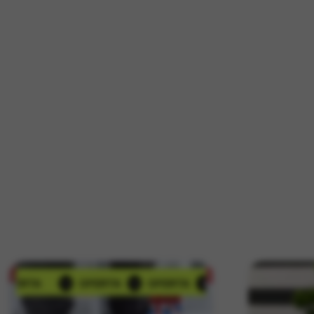
FERTA
OFERTA
OFERTA
OFERTA
OFERTA
OFERTA
OFERTA
OFERTA
OFERT
%
%
%
%
%
%
%
%
%