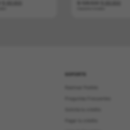
El
El
El
El
0
$
99.900
$
128.520
$
89.900
uídos
precio
precio
Impuestos Incluídos
precio
prec
original
actual
original
actu
era:
es:
era:
es:
$ 133.280.
$ 99.900.
$ 128.520.
$ 89
SOPORTE
Rastrear Pedido
Preguntas Frecuentes
Solicita tu crédito
Pagar tu crédito