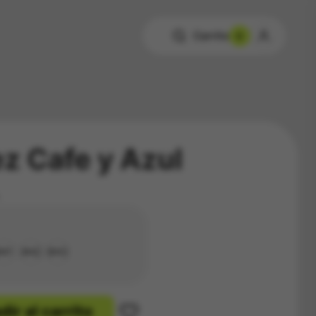
Carrito
0
z Cafe y Azul
#41
#42
#43
a
d
i
r
a
l
c
a
r
r
i
t
o