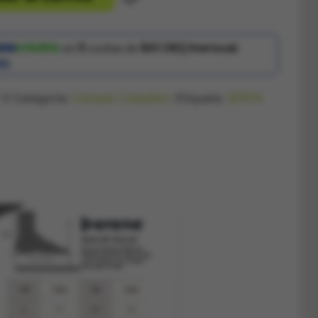
en
5
cuotas de
$41.062/mensual.
po.
-3
Categoría:
Calzado Caballero
Etiqueta:
SPRTK