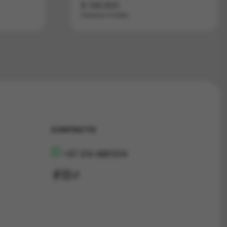
$
149.900
io
Impuestos Incluídos
al
.900.
CONTACTO
+57 314 4891314