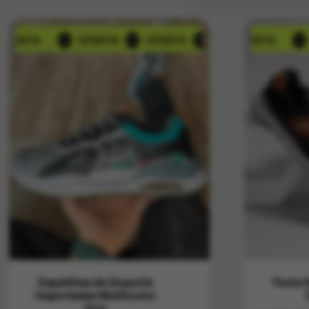
$ 98.000.
$ 49.900.
FERTA
OFERTA
OFERTA
OFERTA
OFERTA
OFERTA
OFERTA
OFERTA
OFERTA
OFERTA
OFERTA
OFERTA
OFERT
OF
%
%
%
%
%
%
%
%
%
%
%
%
%
Zapatillas de Deporte
Tenis 
Importadas Multicolor
Gris