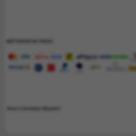
MÉTODOS DE PAGO
Pesos Colombiano $
Español