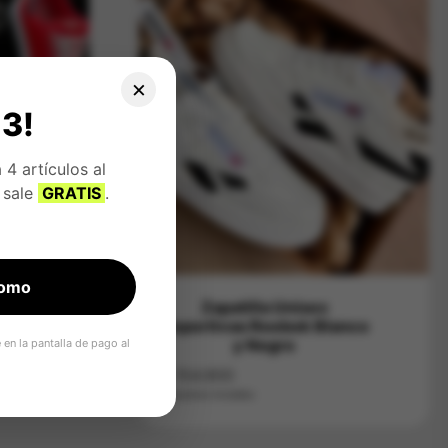
×
 3!
 4 artículos al
e sale
GRATIS
.
romo
Rojo
Zapatilla Unisex
Deportivas Reebok Blanco
y Negro
en la pantalla de pago al
$
154.900
io
Impuestos Incluídos
al