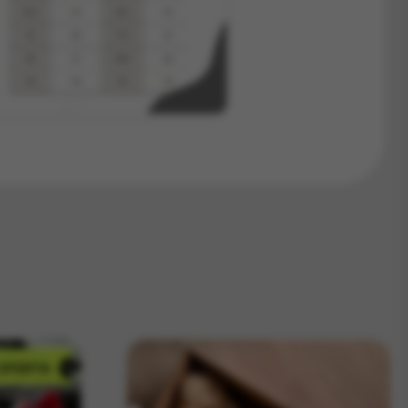
RTA
OFERTA
OFERTA
OFERTA
OFERTA
OFERTA
OFERTA
OFERT
%
%
%
%
%
%
%