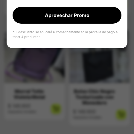
$
149.900
$
149.900
Impuestos Incluídos
Impuestos Incluídos
Aprovechar Promo
*El descuento se aplicará automáticamente en la pantalla de pago al
tener 4 productos.
Morral Totto
Bolso Chic Negro
Violeta Metal
Texturizado con
Monedero
$
149.900
$
149.900
Impuestos Incluídos
Impuestos Incluídos