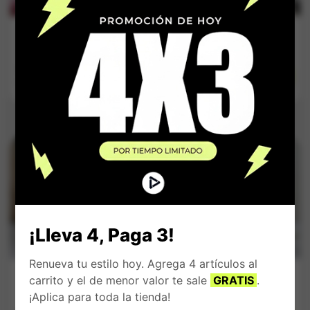
Bolso Fabichy
Morral Totto
Azul Navy
Verde Menta
$
149.900
$
149.900
Impuestos Incluídos
Impuestos Incluídos
¡Lleva 4, Paga 3!
Renueva tu estilo hoy. Agrega 4 artículos al
Bolso Fabichy
Bolso Fabichy
carrito y el de menor valor te sale
GRATIS
.
Miel Texturizado
Negro
¡Aplica para toda la tienda!