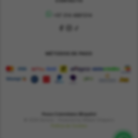
CONTACTO
+57 314 4891314
MÉTODOS DE PAGO
Pesos Colombiano $
Español
© 2026 Derene - Powered by William Chaparro
Política de Cookies