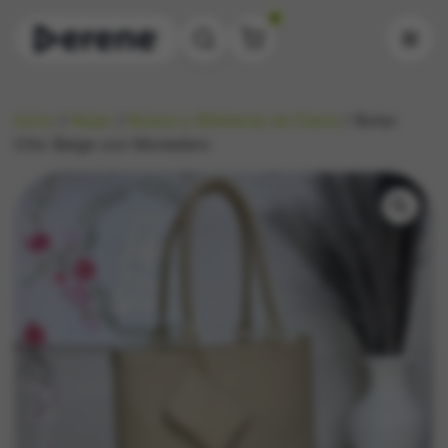
0
Inicio
/
Mujer
/
Bolsos y Billeteras de Dama
/ Bolso
Chic Beige con Monedero