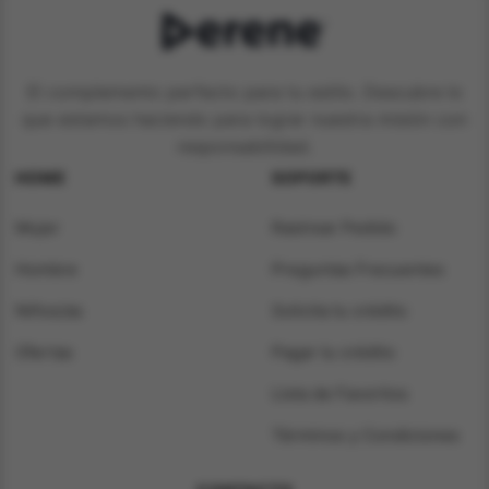
El complemento perfecto para tu estilo. Descubre lo
que estamos haciendo para lograr nuestra misión con
responsabilidad.
HOME
SOPORTE
Mujer
Rastrear Pedido
Hombre
Preguntas Frecuentes
Niños/as
Solicita tu crédito
Ofertas
Pagar tu crédito
Lista de Favoritos
Términos y Condiciones