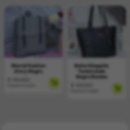
Morral Fashion
Bolso Elegante
Gris y Negro
Texturizado
Negro Rombo
$
149.900
$
149.900
Impuestos Incluídos
Impuestos Incluídos