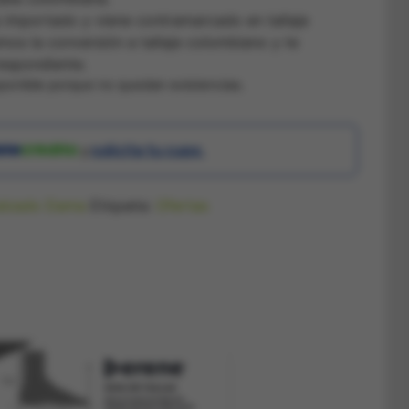
importado y viene contramarcado en tallaje
os la conversión a tallaje colombiano y te
respondiente.
sponible porque no quedan existencias.
y
solicita tu cupo.
alzado Dama
Etiqueta:
Ofertas