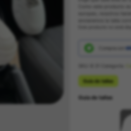
Como este producto es 
europeo, nosotros harem
enviaremos la talla cor
Este producto no está di
Compra con
SKU:
B 31
Categoría:
C
Guía de tallas
Guía de tallas