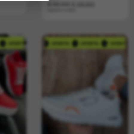
El
El
$
145.000
$
109.900
io
Impuestos Incluídos
precio
precio
al
original
actual
era:
es:
.900.
$ 145.000.
$ 109.900.
A
RTA
OFERTA
OFERTA
OFERTA
OFERTA
OFERTA
OFERTA
OFERTA
OFERTA
OFERTA
OFERTA
OFERTA
OFERTA
OFERTA
OFERTA
OFER
O
%
%
%
%
%
%
%
%
%
%
%
%
%
%
%