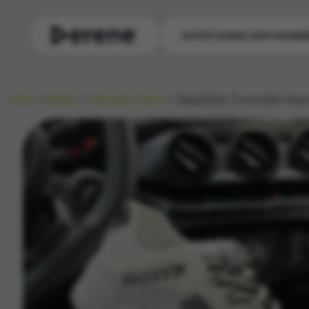
O
F
E
R
T
A
S
M
U
J
E
R
H
O
M
B
Inicio
/
Mujer
/
Calzado Dama
/ Zapatillas Crocodile Im