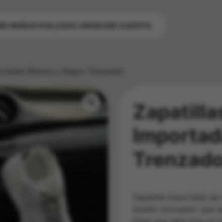
R
E
N
I
Ñ
O
S
C
A
L
Z
A
D
O
U
N
I
S
E
X
M
I
C
U
E
N
T
A
portadas Blanco y Negro Trenzado
Zapatilla
Importad
Trenzad
Zapatilla Importada de 
diseño innovador que se
Elige que talla eres en 