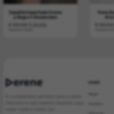
Zapatilla Importada Crema
Tenis D
y Negro 5 Ámsterdam
Gris
El
El
$
139.900
$
49.900
$
156.00
Impuestos Incluídos
precio
precio
Impuestos Incl
original
actual
era:
es:
$ 139.900.
$ 49.900.
HOME
Mujer
El complemento perfecto para tu estilo.
Descubre lo que estamos haciendo para
Hombre
lograr nuestra misión con
Niños/as