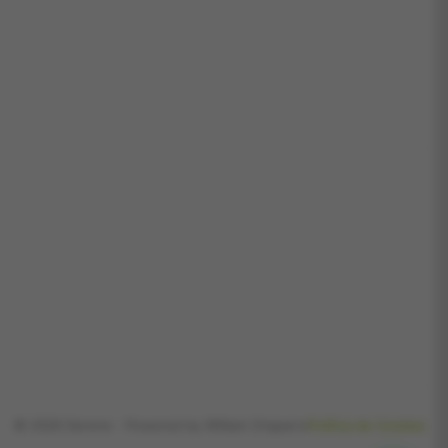
© 2026 Derene - Powered by William Chaparro
Política de Cookies