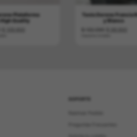
erene Plataforma
Tenis Derene Francia 
 High Quality
y Blanco
El
El
El
El
0
$
109.900
$
132.090
$
99.900
uídos
precio
precio
Impuestos Incluídos
precio
prec
original
actual
original
actu
era:
es:
era:
es:
$ 156.000.
$ 109.900.
$ 132.090.
$ 99
SOPORTE
Rastrear Pedido
Preguntas Frecuentes
Solicita tu crédito