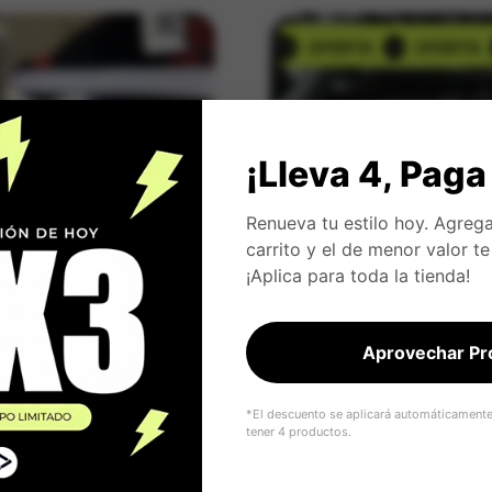
TA
FERTA
FERTA
OFERTA
OFERTA
OFERTA
OFERTA
OFERTA
OFERTA
OFERTA
OFERTA
OFERTA
OFERTA
OFERT
OFE
%
%
%
%
%
%
%
%
%
%
%
%
¡Lleva 4, Paga
Renueva tu estilo hoy. Agrega
carrito y el de menor valor t
¡Aplica para toda la tienda!
Aprovechar P
*El descuento se aplicará automáticamente 
la Adidas Samba
Zapatilla Importad
tener 4 productos.
yas Pastel
Blanco Y Negro Beiji
El
El
0
$
154.900
$
49.900