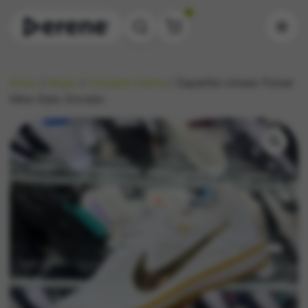
0
Inicio
/
Mujer
/
Calzado Dama
/ Zapatilla Unisex Futsal
Nike Gato Dorado