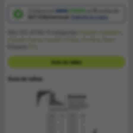
Futsal
Nike
Gato
Compra con
en
5
cuotas de
Dorado
$37.436/mensual.
Solicita tu cupo.
cantidad
SKU:
STL 47742-11
Categorías:
Calzado Caballero
,
Calzado Dama
,
Calzado Unisex
,
Hombre
,
Mujer
Etiqueta:
STL
Guía de tallas
Guía de tallas