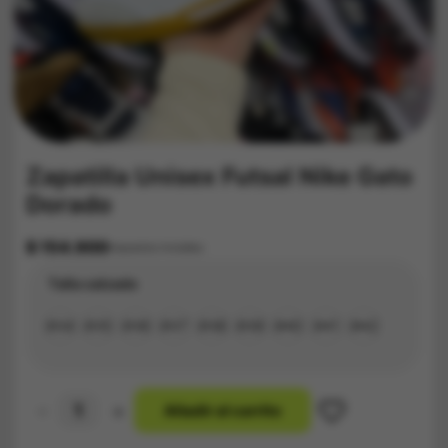
Zapatilla Unisex Futsal Nike Gato
Dorado
$
154.900
Impuestos Incluídos
Talla calzado
#34
#35
#36
#37
#38
#39
#40
#41
#42
-
+
A
ñ
a
d
i
r
a
l
c
a
r
r
i
t
o
Zapatilla
Unisex