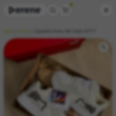
0
Inicio
/
Varios
/ Zapatilla Puma 180 Hello KITTY