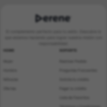
El complemento perfecto para tu estilo. Descubre lo
que estamos haciendo para lograr nuestra misión con
responsabilidad.
HOME
SOPORTE
Mujer
Rastrear Pedido
Hombre
Preguntas Frecuentes
Niños/as
Solicita tu crédito
Ofertas
Pagar tu crédito
Lista de Favoritos
Términos y Condiciones