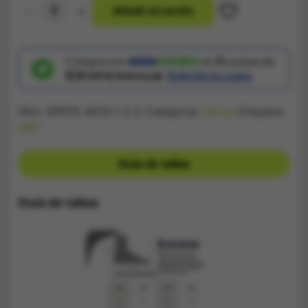
-
+
A
ñ
a
d
i
r
a
l
c
a
r
r
i
t
o
Zapatilla
Puma
180
Hello
KITTY
Compra con
en
5
cuotas de
cantidad
$38.644/mensual.
Solicita tu cupo.
SKU:
SPRTK 4674-1-2-2
Categoría:
Varios
Etiqueta:
MRT
Guía de tallas
Guía de tallas