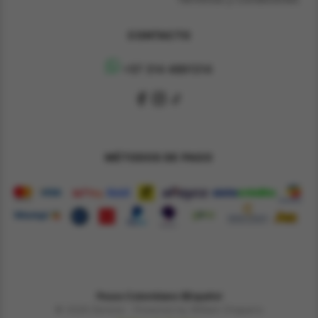
CONTACTO
+57 314 4891314
MÉTODOS DE PAGO
Pesos Colombiano $
Español
© 2026 Derene - Powered by William Chaparro