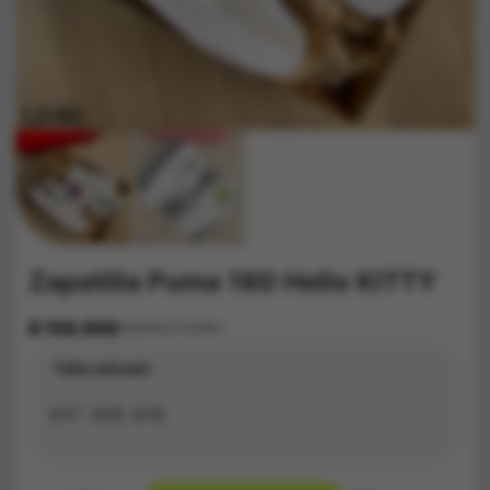
Zapatilla Puma 180 Hello KITTY
$
159.900
Impuestos Incluídos
Talla calzado
#37
#38
#39