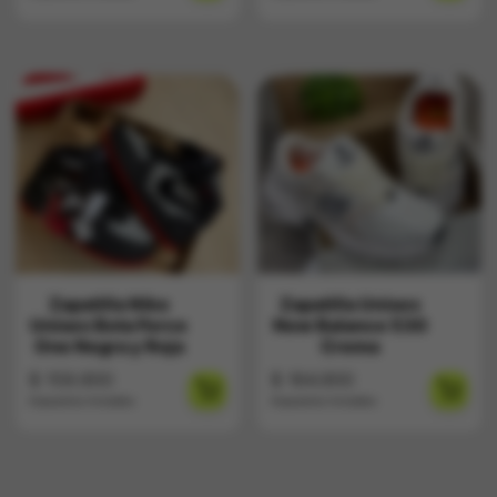
Zapatilla Nike
Zapatilla Unisex
Unisex Bota Force
New Balance 530
One Negra y Roja
Crema
$
159.900
$
164.900
Impuestos Incluídos
Impuestos Incluídos