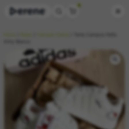
0
Inicio
/
Mujer
/
Calzado Dama
/ Tenis Campus Hello
Kitty Blanco