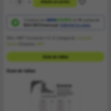
-
+
A
ñ
a
d
i
r
a
l
c
a
r
r
i
t
o
Tenis
Campus
Hello
Kitty
Blanco
Compra con
en
4
cuotas de
cantidad
$44.867/mensual.
Solicita tu cupo.
SKU:
MRT forceone-1-2-4
Categoría:
Calzado
Dama
Etiqueta:
MRT
Guía de tallas
Guía de tallas