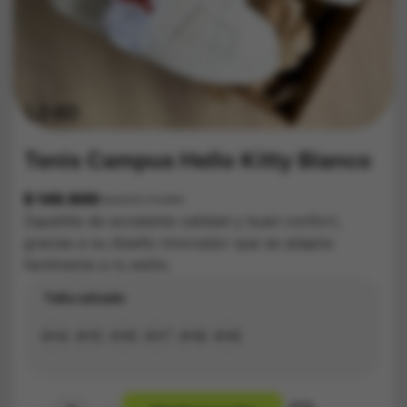
Tenis Campus Hello Kitty Blanco
$
149.900
Impuestos Incluídos
Zapatilla de excelente calidad y buen confort,
gracias a su diseño innovador que se adapta
facilmente a tu estilo.
Talla calzado
#34
#35
#36
#37
#38
#39