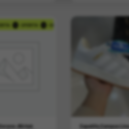
original
actual
original
actua
era:
es:
era:
es:
$ 149.900.
$ 52.900.
$ 98.000.
$ 49
TA
OFERTA
OFERTA
OFERTA
OFERTA
OFERTA
OFERTA
OFERTA
OFERTA
%
%
%
%
%
%
%
%
%
Derene JBirtek
Zapatilla Campus Lín