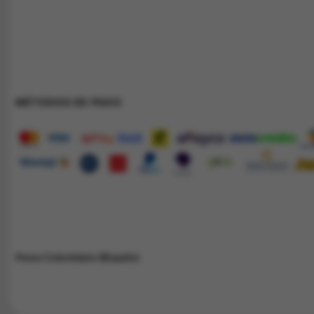
MÉTODOS DE PAGO
Pesos Colombiano $
Español