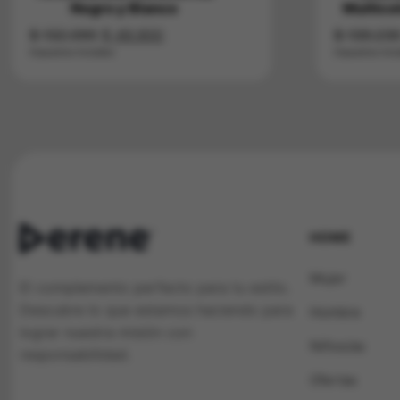
Negro y Blanco
Multicol
El
El
$
132.090
$
49.900
$
139.23
Impuestos Incluídos
precio
precio
Impuestos Incl
original
actual
era:
es:
$ 132.090.
$ 49.900.
HOME
Mujer
El complemento perfecto para tu estilo.
Descubre lo que estamos haciendo para
Hombre
lograr nuestra misión con
Niños/as
responsabilidad.
Ofertas