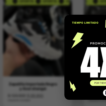
RTA
OFERTA
OFERTA
OFERTA
OFERTA
OFERTA
OFERTA
OFERTA
OFERTA
OFERTA
OFERTA
OFERTA
OFERTA
OFER
O
%
%
%
%
%
%
%
%
%
%
%
%
%
TIEMPO LIMITADO
Zapatilla Importada Negra
Zapatill
y Azul shangai
El
El
$
129.900
$
69.900
$
149.90
Impuestos Incluídos
precio
precio
Impuestos Incl