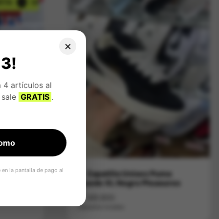
A
OFERTA
OFERTA
OFERTA
OFERTA
OFERTA
OFERTA
OFERTA
OFERTA
OFERTA
OFERTA
OFERTA
O
%
%
%
%
%
%
%
%
%
%
%
×
 3!
 4 artículos al
e sale
GRATIS
.
romo
en la pantalla de pago al
Gris
Zapatilla Unisex Puma
Suede XL Negro Pleasures
$
149.900
io
Impuestos Incluídos