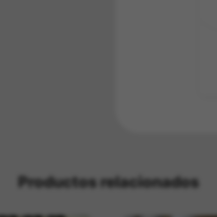
Productos relacionados