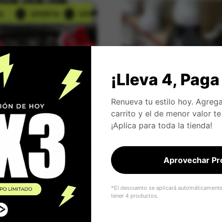
ERTA
OFERTA
OFERTA
OFERTA
OFERTA
OFERTA
OFERTA
OFERTA
OFERTA
OFE
%
%
%
%
%
%
%
%
¡Lleva 4, Paga
Renueva tu estilo hoy. Agrega
carrito y el de menor valor t
¡Aplica para toda la tienda!
Aprovechar P
rene Francia Rojo
Bota Caterpillar Neg
*El descuento se aplicará automáticamente 
tener 4 productos.
y Blanco
Work Equipment
El
El
0
$
99.900
$
189.900
uídos
Impuestos Incluídos