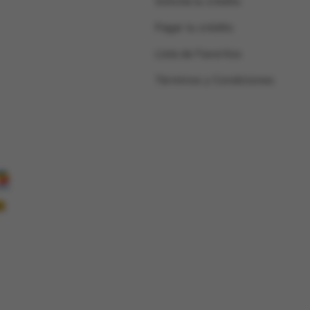
Solicita tu crédito
Pagar tu crédito
Lista de Favoritos
Términos y Condiciones