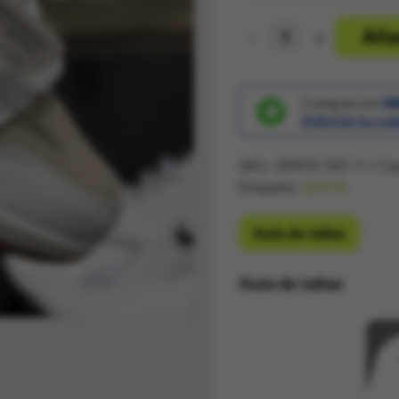
A
ñ
-
+
Zapatilla
Nike
SB
dunk
Osito
Compra con
Beige
Solicita tu cu
cantidad
SKU:
SPRTK 567-1-1
Ca
Etiqueta:
SPRTK
Guía de tallas
Guía de tallas