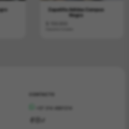
egro
Zapatilla Adidas Campus
Negra
$
159.900
io
Impuestos Incluídos
al
.900.
CONTACTO
+57 314 4891314