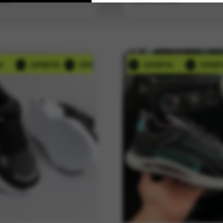
precio
precio
original
actual
era:
es:
$ 132.090.
$ 99.900.
A
OFERTA
OFERTA
OFERTA
OFERTA
OFERTA
OFERTA
OFERTA
OFERTA
OFE
%
%
%
%
%
%
%
%
%