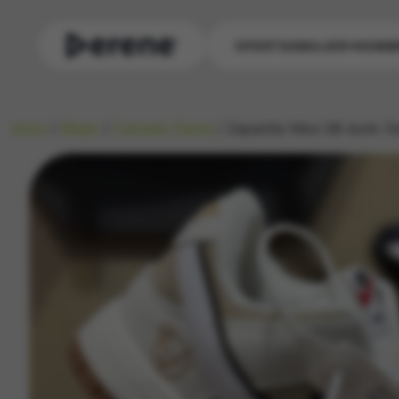
O
F
E
R
T
A
S
M
U
J
E
R
H
O
M
B
Inicio
/
Mujer
/
Calzado Dama
/ Zapatilla Nike SB dunk O