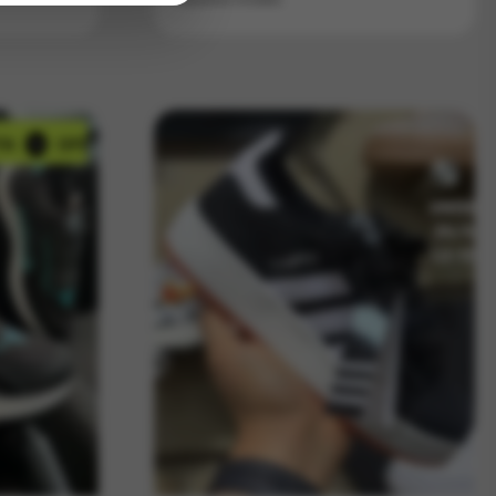
precio
precio
original
actual
era:
es:
$ 133.280.
$ 99.900.
RTA
OFERTA
OFERTA
OFERTA
OFERTA
OFERTA
OFERTA
OFERTA
OFERT
OF
%
%
%
%
%
%
%
%