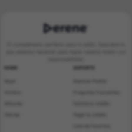
El complemento perfecto para tu estilo. Descubre lo
que estamos haciendo para lograr nuestra misión con
responsabilidad.
HOME
SOPORTE
Mujer
Rastrear Pedido
Hombre
Preguntas Frecuentes
Niños/as
Solicita tu crédito
Ofertas
Pagar tu crédito
Lista de Favoritos