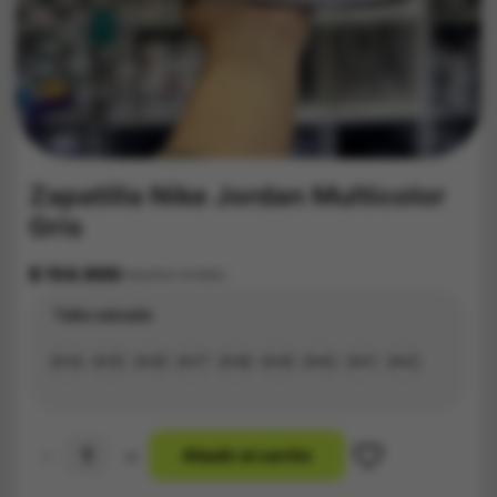
Zapatilla Nike Jordan Multicolor
Gris
$
154.900
Impuestos Incluídos
Talla calzado
#34
#35
#36
#37
#38
#39
#40
#41
#42
-
+
A
ñ
a
d
i
r
a
l
c
a
r
r
i
t
o
Zapatilla
Nike