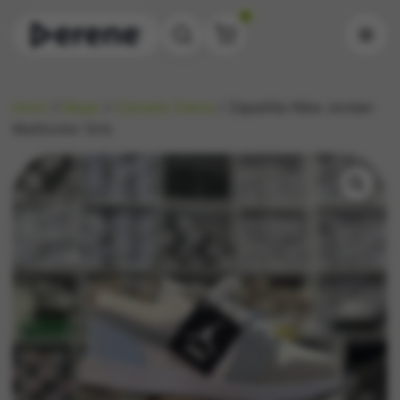
0
Inicio
/
Mujer
/
Calzado Dama
/ Zapatilla Nike Jordan
Multicolor Gris