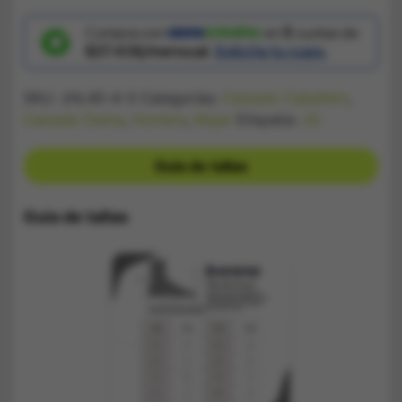
Jordan
Multicolor
Gris
Compra con
en
5
cuotas de
cantidad
$37.436/mensual.
Solicita tu cupo.
SKU:
JHL45-4-3
Categorías:
Calzado Caballero
,
Calzado Dama
,
Hombre
,
Mujer
Etiqueta:
JG
Guía de tallas
Guía de tallas