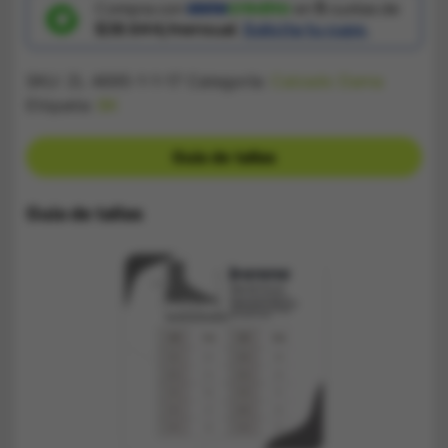
Verde
Compra con
en
5
cuotas de
cantidad
$38.644/mensual.
Solicita tu cupo.
SKU:
ZL 4695-1-1-17
Categoría:
Calzado Dama
Etiqueta:
BK
Guía de tallas
Guía de tallas