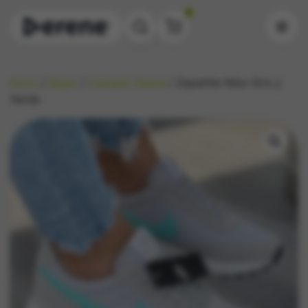
0
Inicio
/
Mujer
/
Calzado Dama
/ Zapatilla Nike Gris y
Verde