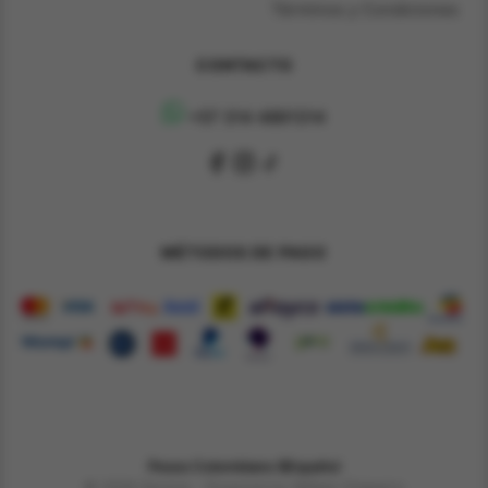
Términos y Condiciones
CONTACTO
+57 314 4891314
MÉTODOS DE PAGO
Pesos Colombiano $
Español
© 2026 Derene - Powered by William Chaparro