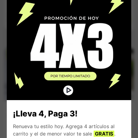
Blancas
$
143.000
$
159.900
El
El
$
109.900
Impuestos Incluídos
precio
Impuestos Incluídos
precio
original
actual
era:
es:
$ 143.000.
$ 109.900.
ERTA
OFERTA
OFERTA
OFERTA
OFERTA
%
%
%
%
Tenis Derene
Tenis Unisex Nike
¡Lleva 4, Paga 3!
Suela alta Negro y
Force One Blanco
Blanco High
Total
Renueva tu estilo hoy. Agrega 4 artículos al
Quality
$
154.900
carrito y el de menor valor te sale
GRATIS
.
$
145.000
Impuestos Incluídos