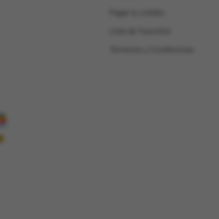
Pagar tu crédito
Lista de Favoritos
Términos y Condiciones