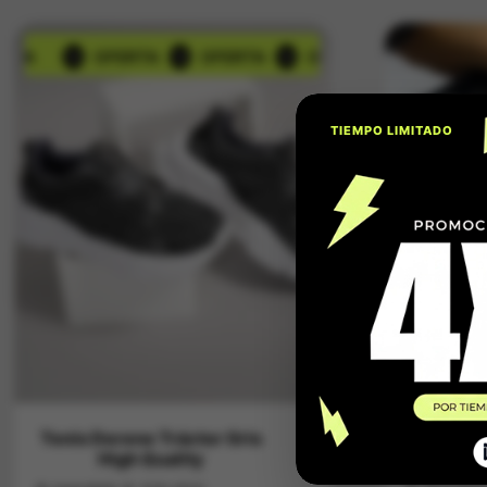
ERTA
OFERTA
OFERTA
OFERTA
OFERTA
OFERTA
%
%
%
%
%
TIEMPO LIMITADO
Tenis Derene Tráctor Gris
Zapati
High Quality
Sue