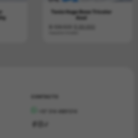
r
Tenis Hugo Boss Tricolor
ity
Azul
El
El
$
128.520
$
89.900
cio
Impuestos Incluídos
precio
precio
ual
original
actual
era:
es:
09.900.
$ 128.520.
$ 89.900.
CONTACTO
+57 314 4891314