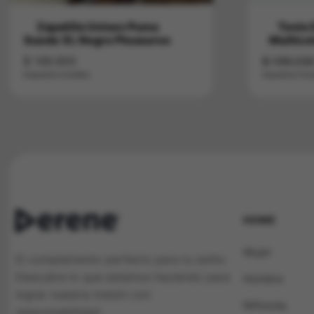
Zapatilla Unisex Puma
Tenis 
Suede XL Negro Pleasures
Multicol
$
149.900
$
139.23
Impuestos Incluídos
Impuestos Incl
HOME
Mujer
El complemento perfecto para tu estilo.
Descubre lo que estamos haciendo para
Hombre
lograr nuestra misión con
Niños/as
responsabilidad.