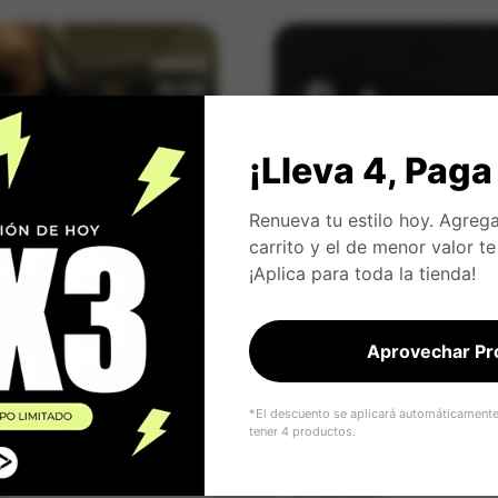
OFERTA
OFERTA
OFERTA
OFERTA
OFERTA
OFERTA
OFERTA
OFERTA
O
%
%
%
%
%
%
%
%
%
%
¡Lleva 4, Paga
Renueva tu estilo hoy. Agrega
carrito y el de menor valor t
¡Aplica para toda la tienda!
Aprovechar P
*El descuento se aplicará automáticamente 
tener 4 productos.
lla Puma Unisex
Zapatilla Unisex Adid
de XL Negro
Samba Rayas Negra