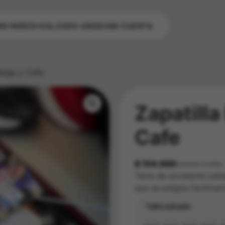
R
E
N
I
Ñ
O
S
C
A
L
Z
A
D
O
U
N
I
S
E
X
M
I
C
U
E
N
T
A
Beige y Cafe
Zapatilla
Cafe
$
154.900
Impuestos Incluídos
Tenis de excelente cali
que se adapta facilmente
Talla calzado