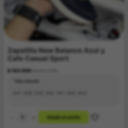
Zapatilla New Balance Azul y
Cafe Casual Sport
$
164.900
Impuestos Incluídos
Talla calzado
#37
#38
#39
#40
#41
#42
#43
-
+
A
ñ
a
d
i
r
a
l
c
a
r
r
i
t
o
Zapatilla
New