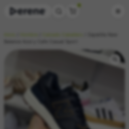
0
Inicio
/
Hombre
/
Calzado Caballero
/ Zapatilla New
Balance Azul y Cafe Casual Sport