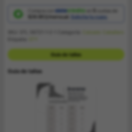
Balance
Azul
y
Compra con
en
5
cuotas de
Cafe
$39.853/mensual.
Solicita tu cupo.
Casual
Sport
cantidad
SKU:
STL 56721-1-2-1
Categoría:
Calzado Caballero
Etiqueta:
STY
Guía de tallas
Guía de tallas