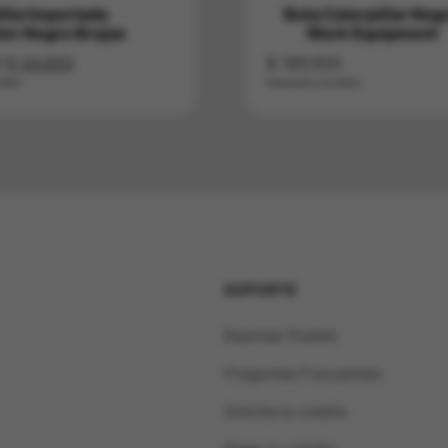
illa Importada
Bota Caterpillar Neg
lor Negro Brujas
Work Equipment
El
El
0
$
44.900
$
189.900
uídos
precio
precio
Impuestos Incluídos
original
actual
era:
es:
$ 124.900.
$ 44.900.
SOPORTE
Rastrear Pedido
Preguntas Frecuentes
Solicita tu crédito