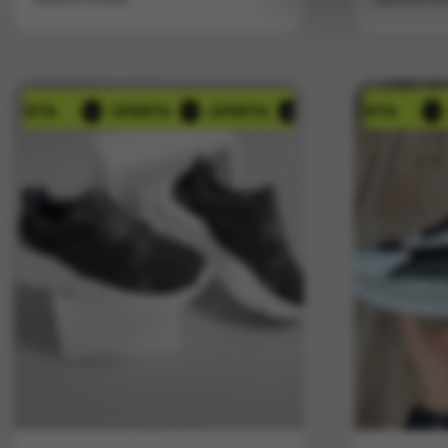
precio
precio
original
actual
era:
es:
$ 129.900.
$ 44.900.
OFERTA
OFERTA
OFERTA
OFERTA
OFERTA
OFERTA
OFERTA
OFERTA
OFER
OFE
%
%
%
%
%
%
%
%
%
%