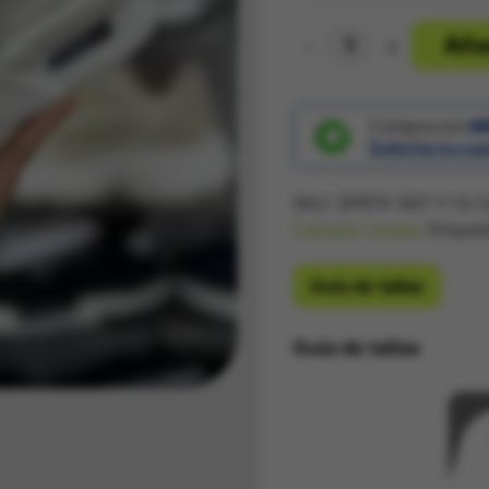
A
ñ
-
+
Zapatilla
Jordan
Unisex
Blanco
Gris
Compra con
y
Solicita tu cu
Beige
cantidad
SKU:
SPRTK 567-1-13
C
Calzado Unisex
Etiquet
Guía de tallas
Guía de tallas