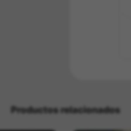
Productos relacionados