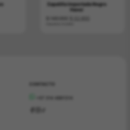
ra
Zapatilla Importada Negro
Hanoi
El
El
$
149.900
$
52.900
Impuestos Incluídos
precio
precio
original
actual
era:
es:
$ 149.900.
$ 52.900.
CONTACTO
+57 314 4891314