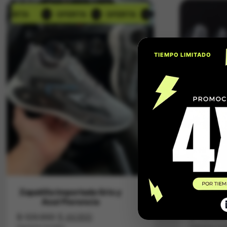
OFERTA
OFERTA
OFERTA
OFERTA
OFE
%
%
%
%
TIEMPO LIMITADO
Zapatilla Importada Gris y
Zapatil
Azul Florencia
Samba
El
El
$
129.900
$
44.900
$
159.90
Impuestos Incluídos
Impuestos Incl