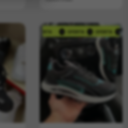
TA
OFERTA
OFERTA
OFERTA
OFERTA
OFERTA
OFERTA
OFERTA
OFERTA
OFERTA
OFERTA
OFERTA
O
%
%
%
%
%
%
%
%
%
%
%