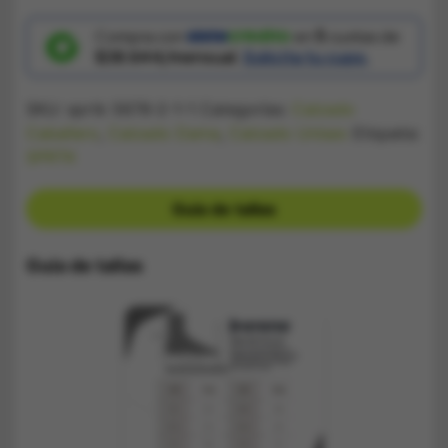
Bota
Nike
Jordan
Compra con
en
5
cuotas de
Gris
$38.644/mensual.
Solicita tu cupo.
y
Blanco
cantidad
SKU:
sprtk 5678-2-1-1
Categorías:
Calzado
Caballero
,
Calzado Dama
,
Calzado Unisex
Etiqueta:
SPRTK
Guía de tallas
Guía de tallas