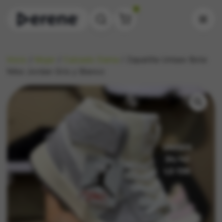
0
Inicio
/
Mujer
/
Calzado Dama
/ Zapatilla Unisex Bota
Nike Jordan Gris y Blanco