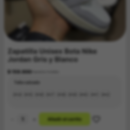
Zapatilla Unisex Bota Nike
Jordan Gris y Blanco
$
159.900
Impuestos Incluídos
Talla calzado
#34
#35
#36
#37
#38
#39
#40
#41
#42
-
+
A
ñ
a
d
i
r
a
l
c
a
r
r
i
t
o
Zapatilla
Unisex