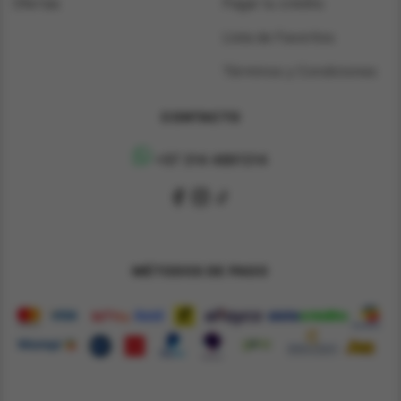
Ofertas
Pagar tu crédito
Lista de Favoritos
Términos y Condiciones
CONTACTO
+57 314 4891314
MÉTODOS DE PAGO