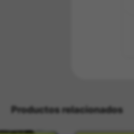
Productos relacionados