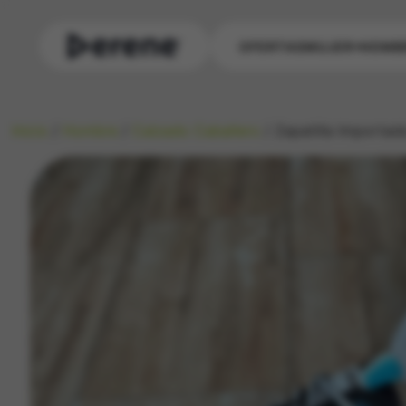
O
F
E
R
T
A
S
M
U
J
E
R
H
O
M
B
Inicio
/
Hombre
/
Calzado Caballero
/ Zapatilla Importa