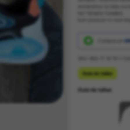
enviaremos la talla 
NO TIENEN CAMBIO.
Este producto no está di
Compra con
SKU:
Bbb 17 18 19-1
Cat
Guía de tallas
Guía de tallas