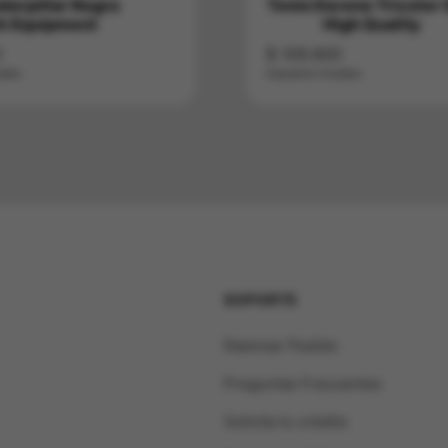
terpillar Negra
Tenis Derene Tricolor 
k Equipment
High Quality
0
$
109.900
uídos
Impuestos Incluídos
SOPORTE
Rastrear Pedido
Preguntas Frecuentes
Solicita tu crédito