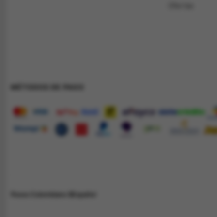
Ofertas
MÉTODOS DE PAGO
Pesos Colombiano $
Español