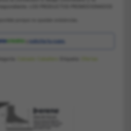
correspondiente. LOS PRODUCTOS PROMOCIONADOS
sponible porque no quedan existencias.
y
solicita tu cupo.
egoría:
Calzado Caballero
Etiqueta:
Ofertas