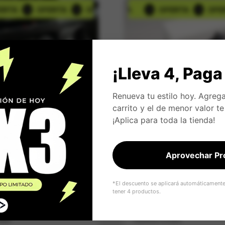
A
RTA
OFERTA
OFERTA
OFERTA
OFERTA
OFERTA
OFERTA
OFERTA
OFERTA
OFERTA
OFERTA
OFERTA
OFERTA
OFERTA
OFERTA
OFERTA
OFERTA
OFER
O
%
%
%
%
%
%
%
%
%
%
%
%
%
%
%
%
%
%
¡Lleva 4, Paga
Renueva tu estilo hoy. Agrega
carrito y el de menor valor t
¡Aplica para toda la tienda!
Aprovechar P
*El descuento se aplicará automáticamente 
rene Continental
Tenis Derene Tráctor 
tener 4 productos.
ro y Blanco
High Quality
El
El
El
El
0
$
49.900
$
144.900
$
109.900
uídos
precio
precio
Impuestos Incluídos
precio
pre