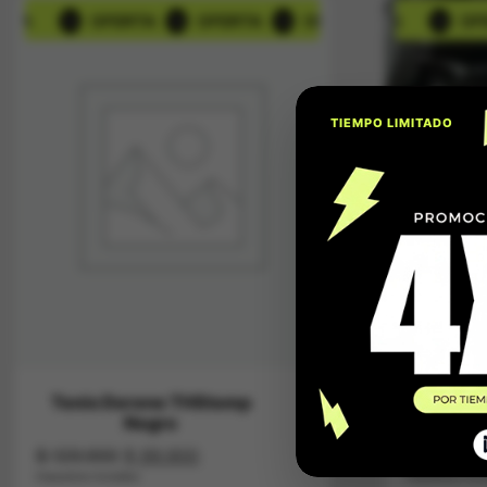
ERTA
OFERTA
OFERTA
OFERTA
OFERTA
OFERTA
OFERTA
OFERTA
OFERTA
OFERTA
OFERTA
OFERTA
OFERTA
OFERT
OFE
%
%
%
%
%
%
%
%
%
%
%
%
%
%
TIEMPO LIMITADO
Tenis Derene THStomp
Tenis De
Negro
Neg
El
El
$
129.900
$
99.900
$
132.09
Impuestos Incluídos
precio
precio
Impuestos Incl