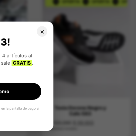
ERTA
OFERTA
OFERTA
OFERTA
OFERTA
OFERTA
OFERTA
OFERTA
OFERTA
OFERTA
OFERTA
OFER
O
%
%
%
%
%
%
%
%
%
%
%
×
 3!
 4 artículos al
e sale
GRATIS
.
romo
ma
Tenis Derene Negro y
en la pantalla de pago al
ures
Cafe 583
El
El
$
133.280
$
99.900
Impuestos Incluídos
precio
precio