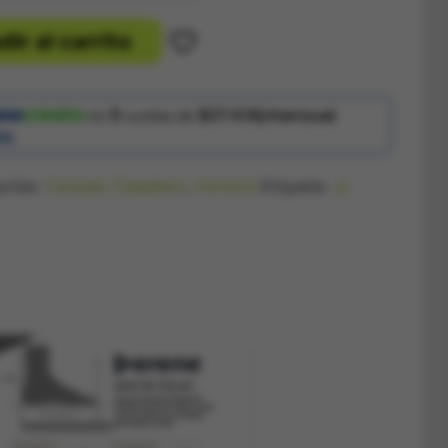
a
d
i
r
a
l
c
a
r
r
i
t
o
en
5
cuotas de
$37.436/mensual.
po.
orías:
Calzado Caballero
,
Hombre
Etiqueta:
JL