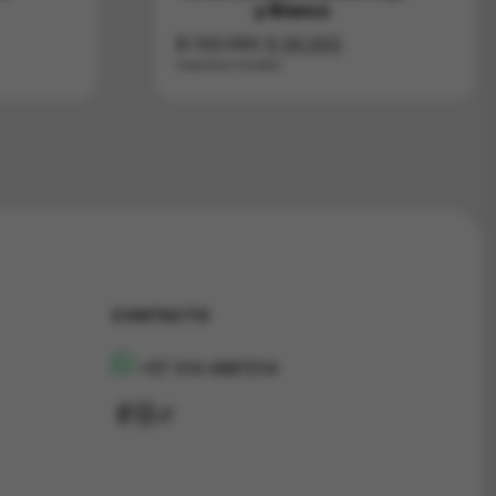
y Blanco
El
El
$
132.090
$
99.900
Impuestos Incluídos
precio
precio
original
actual
era:
es:
$ 132.090.
$ 99.900.
CONTACTO
+57 314 4891314