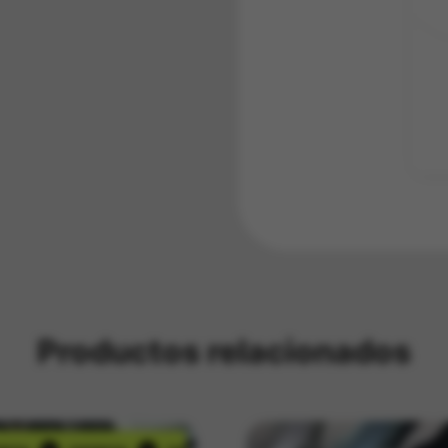
Productos relacionados