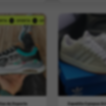
original
actual
era:
es:
$ 149.900.
$ 52.900.
TA
OFERTA
OFERTA
OFERTA
OFERTA
OFERTA
OFERTA
OFERTA
OFERTA
OFERTA
OFERTA
OFERTA
OFERTA
OF
%
%
%
%
%
%
%
%
%
%
%
%
%
%
llas de Deporte
Zapatilla Campus Gr