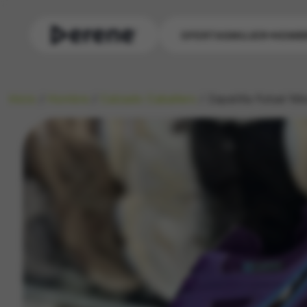
O
F
E
R
T
A
S
M
U
J
E
R
H
O
M
B
Inicio
/
Hombre
/
Calzado Caballero
/ Zapatilla Futsal N