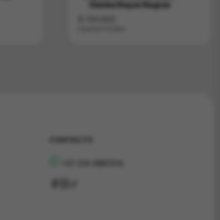
Samba Rayas Negras
$
159.900
io
Impuestos Incluídos
al
.900.
CONTACTO
+57 314 4891314