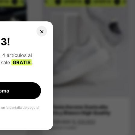
RTA
OFERTA
OFERTA
OFERTA
OFERTA
OFERTA
OFERTA
OFERTA
OFERTA
OFERTA
OFERTA
OFERTA
OFERT
OF
%
%
%
%
%
%
%
%
%
%
%
%
%
×
 3!
 4 artículos al
e sale
GRATIS
.
romo
a
Tenis Derene Suela alta
en la pantalla de pago al
rut
Gris y Blanco High Quality
El
El
$
139.900
$
109.900
io
Impuestos Incluídos
precio
precio