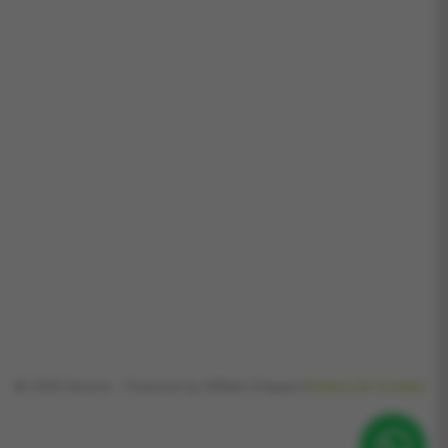
© 2026 Derene - Powered by William Chaparro
Política de Cookies