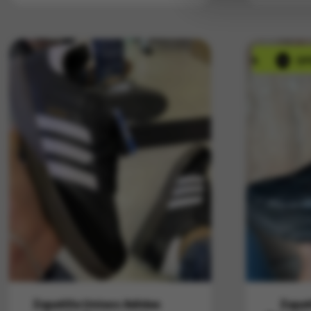
OFERTA
OFERTA
OFERTA
OFERTA
OFERTA
OFERTA
OFERTA
OFERTA
OF
%
%
%
%
%
%
%
%
%
Zapatilla Unisex Adidas
Zapat