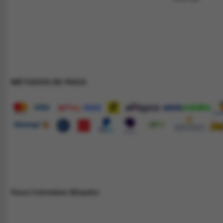
MÉTODOS DE PAGO
Pesos Colombiano $
Español