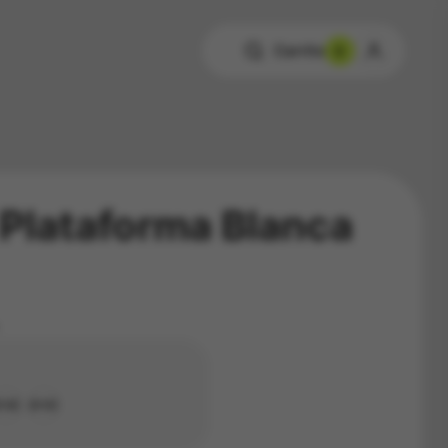
Carrito
0
 Plataforma Blanca
#38
#39