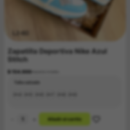
Zapatilla Deportiva Nike Azul
Stitch
$
154.900
Impuestos Incluídos
Talla calzado
#34
#35
#36
#37
#38
#39
-
+
A
ñ
a
d
i
r
a
l
c
a
r
r
i
t
o
Zapatilla
Deportiva