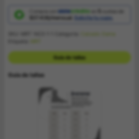
Nike
Azul
Stitch
Compra con
en
5
cuotas de
cantidad
$37.436/mensual.
Solicita tu cupo.
SKU:
MRT 1423-1-1
Categoría:
Calzado Dama
Etiqueta:
MRT
Guía de tallas
Guía de tallas