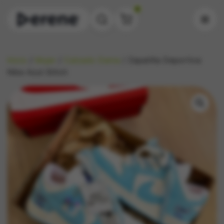
0
Inicio
/
Mujer
/
Calzado Dama
/ Zapatilla Deportiva
Nike Azul Stitch