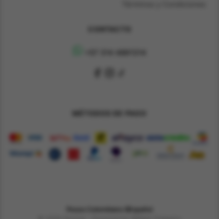
Términos y Condiciones
CONTACTO
+57 314 4891314
MÉTODOS DE PAGO
Pesos Colombiano $
Español
© 2026 Derene - Powered by William Chaparro