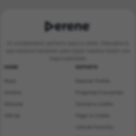
El complemento perfecto para tu estilo. Descubre lo
que estamos haciendo para lograr nuestra misión con
responsabilidad.
HOME
SOPORTE
Mujer
Rastrear Pedido
Hombre
Preguntas Frecuentes
Niños/as
Solicita tu crédito
Ofertas
Pagar tu crédito
Lista de Favoritos