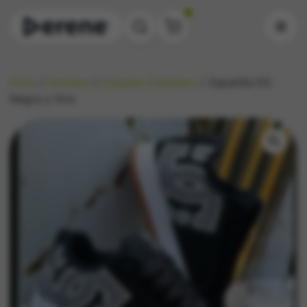
0
Inicio
/
Hombre
/
Calzado Caballero
/ Zapatilla DC
Negra y Gris