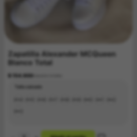
Zapatilla Alexander MCQueen
Blanco Total
$
154.900
Impuestos Incluídos
Talla calzado
#34
#35
#36
#37
#38
#39
#40
#41
#42
#43