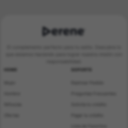
$ 144.900.
$ 109.900.
El complemento perfecto para tu estilo. Descubre lo
que estamos haciendo para lograr nuestra misión con
responsabilidad.
HOME
SOPORTE
Mujer
Rastrear Pedido
Hombre
Preguntas Frecuentes
Niños/as
Solicita tu crédito
Ofertas
Pagar tu crédito
Lista de Favoritos