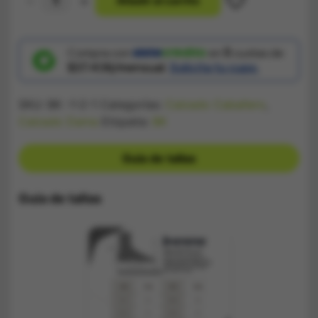
-
+
A
ñ
a
d
i
r
a
l
c
a
r
r
i
t
o
Zapatilla
Alexander
MCQueen
Blanco
Total
Compra con
en
5
cuotas de
cantidad
$37.436/mensual.
Solicita tu cupo.
SKU:
BK -1-2-1
Categorías:
Calzado Caballero
,
Calzado Dama
Etiqueta:
BK
Guía de tallas
Guía de tallas