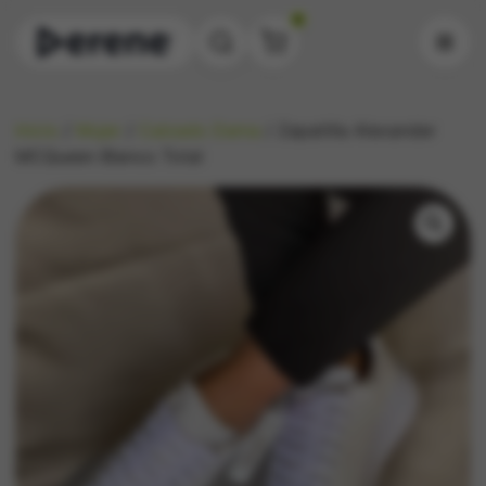
0
Inicio
/
Mujer
/
Calzado Dama
/ Zapatilla Alexander
MCQueen Blanco Total