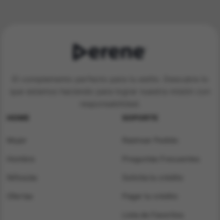
$ 154.900.
$ 49.900.
El complemento perfecto para tu estilo. Descubre lo
que estamos haciendo para lograr nuestra misión con
responsabilidad.
HOME
SOPORTE
Mujer
Rastrear Pedido
Hombre
Preguntas Frecuentes
Niños/as
Solicita tu crédito
Ofertas
Pagar tu crédito
Lista de Favoritos