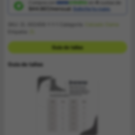
Compra con
en
4
cuotas de
$44.867/mensual.
Solicita tu cupo.
SKU:
ZL 002456-1-1-1
Categoría:
Calzado Dama
Etiqueta:
ZL
Guía de tallas
Guía de tallas