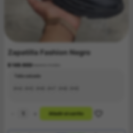
Zapatilla Fashion Negro
$
149.900
Impuestos Incluídos
Talla calzado
#34
#35
#36
#37
#38
#39
-
+
A
ñ
a
d
i
r
a
l
c
a
r
r
i
t
o
Zapatilla
Fashion
Negro
cantidad