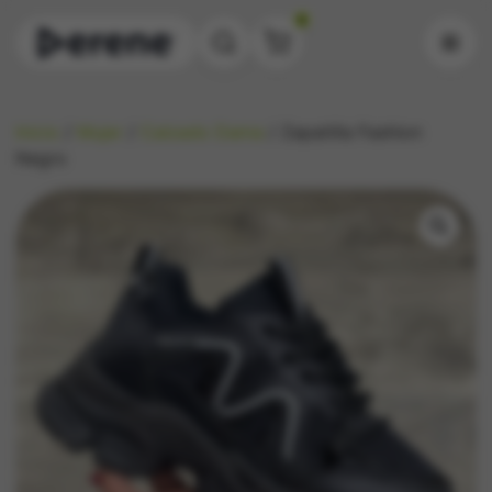
0
Inicio
/
Mujer
/
Calzado Dama
/ Zapatilla Fashion
Negro