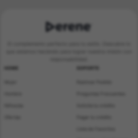
El complemento perfecto para tu estilo. Descubre lo
que estamos haciendo para lograr nuestra misión con
responsabilidad.
HOME
SOPORTE
Mujer
Rastrear Pedido
Hombre
Preguntas Frecuentes
Niños/as
Solicita tu crédito
Ofertas
Pagar tu crédito
Lista de Favoritos