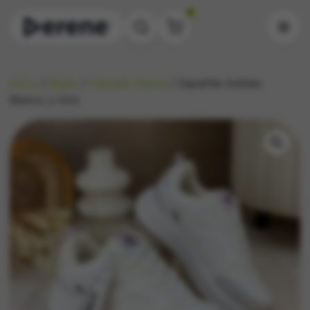
0
Inicio
/
Mujer
/
Calzado Dama
/ Zapatilla Adidas
Blanco y Gris