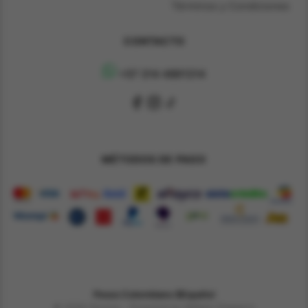
Términos y Condiciones
CONTACTO
+57 314 4891314
MÉTODOS DE PAGO
Pesos Colombiano $
Español
© 2026 Derene - Powered by William Chaparro