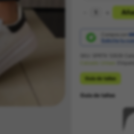
A
ñ
-
+
Tenis
Unisex
Basico
Blanco
Alexander
Compra con
MCQueen
Solicita tu cu
cantidad
SKU:
SPRTK 12839
Cat
Calzado Unisex
Etiquet
Guía de tallas
Guía de tallas