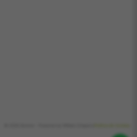
© 2026 Derene - Powered by William Chaparro
Política de Cookies