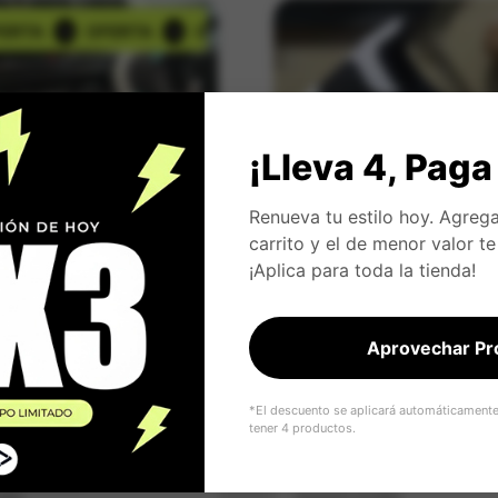
A
A
ERTA
OFERTA
OFERTA
OFERTA
OFERTA
OFERTA
OFERTA
OFERTA
OFERTA
OFERTA
OFERTA
OFERTA
OFERTA
%
%
%
%
%
%
%
%
%
%
%
%
%
¡Lleva 4, Paga
Renueva tu estilo hoy. Agrega
carrito y el de menor valor t
¡Aplica para toda la tienda!
Aprovechar P
*El descuento se aplicará automáticamente 
a Importada Negro
Zapatilla Adidas Cam
tener 4 productos.
Hanoi
Negra
El
El
0
$
52.900
$
159.900
uídos
Impuestos Incluídos