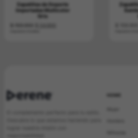
Zapatillas de Deporte
Zapatil
Importadas Multicolor
Samba
Gris
El
El
$
159.900
$
54.900
$
159.90
Impuestos Incluídos
precio
precio
Impuestos Incl
original
actual
era:
es:
$ 159.900.
$ 54.900.
HOME
Mujer
El complemento perfecto para tu estilo.
Descubre lo que estamos haciendo para
Hombre
lograr nuestra misión con
Niños/as
responsabilidad.