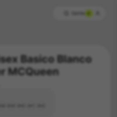
Carrito
0
isex Basico Blanco
er MCQueen
#38
#39
#40
#41
#42