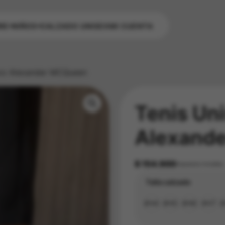
R
E
N
I
Ñ
O
S
C
A
L
Z
A
D
O
U
N
I
S
E
X
M
I
C
U
E
N
T
A
nco Alexander MCQueen
Tenis Un
Alexand
$
154.900
Impuestos Incluídos
Talla calzado
#34
#35
#36
#37