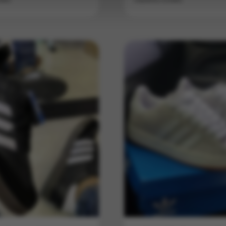
precio
precio
original
actual
era:
es:
$ 149.900.
$ 52.900.
A
OFERTA
OFERTA
OFERTA
OFERTA
%
%
%
%