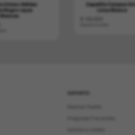
la Unisex Adidas
Zapatilla Campus Gr
 Negro rayas
Línea Blanca
Blancas
$
149.900
0
Impuestos Incluídos
uídos
SOPORTE
Rastrear Pedido
Preguntas Frecuentes
Solicita tu crédito