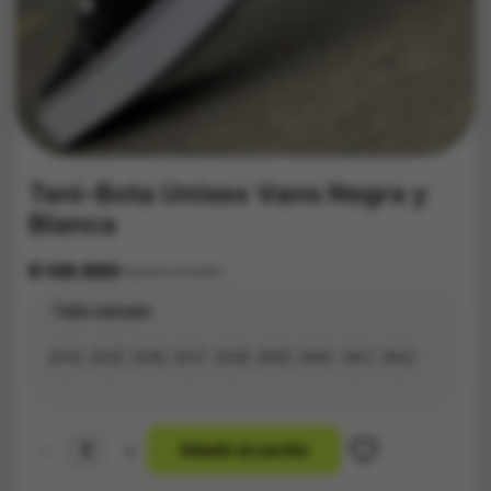
Teni-Bota Unisex Vans Negra y
Blanca
$
149.900
Impuestos Incluídos
Talla calzado
#34
#35
#36
#37
#38
#39
#40
#41
#42
-
+
A
ñ
a
d
i
r
a
l
c
a
r
r
i
t
o
Teni-
Bota