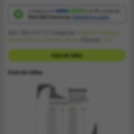
Unisex
Vans
Negra
Compra con
en
4
cuotas de
y
$44.867/mensual.
Solicita tu cupo.
Blanca
cantidad
SKU:
VNS 213-1-2
Categorías:
Calzado Caballero
,
Calzado Dama
,
Calzado Unisex
Etiqueta:
VNS
Guía de tallas
Guía de tallas