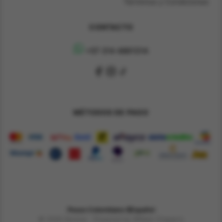
Términos y Condiciones
CONTACTO
+57 314 4891314
MÉTODOS DE PAGO
Pesos Colombiano $
Español
© 2026 Derene - Powered by William Chaparro