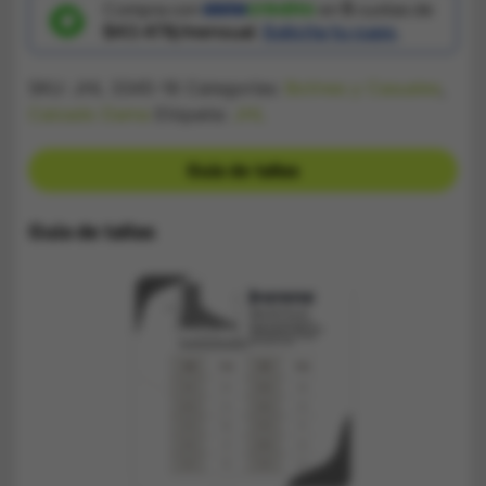
Sintetico
Compra con
en
5
cuotas de
cantidad
$43.478/mensual.
Solicita tu cupo.
SKU:
JHL 3345-16
Categorías:
Botines y Casuales
,
Calzado Dama
Etiqueta:
JHL
Guía de tallas
Guía de tallas