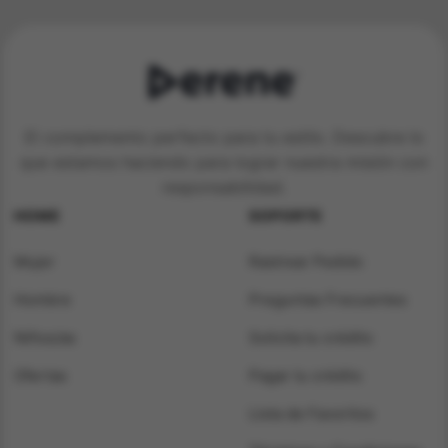
El complemento perfecto para tu estilo. Descubre lo
que estamos haciendo para lograr nuestra misión con
responsabilidad.
HOME
SOPORTE
Mujer
Rastrear Pedido
Hombre
Preguntas Frecuentes
Niños/as
Solicita tu crédito
Ofertas
Pagar tu crédito
Lista de Favoritos