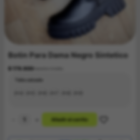
Botin Para Dama Negro Sintetico
$
179.900
Impuestos Incluídos
Talla calzado
#34
#35
#36
#37
#38
#39
-
+
A
ñ
a
d
i
r
a
l
c
a
r
r
i
t
o
Botin
Para
Dama
Negro