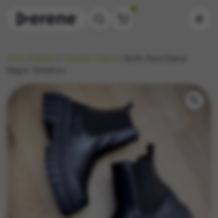
0
Inicio
/
Mujer
/
Calzado Dama
/ Botin Para Dama
Negro Sintetico