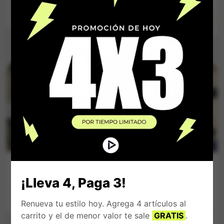
$
149.900
$
159.900
Impuestos Incluídos
Impuestos Incluídos
Zapatilla Adidas
Zapatilla Unisex
Campus Negra
Adidas Samba
¡Lleva 4, Paga 3!
Negro rayas
$
159.900
Blancas
Impuestos Incluídos
Renueva tu estilo hoy. Agrega 4 artículos al
$
159.900
carrito y el de menor valor te sale
GRATIS
.
Impuestos Incluídos