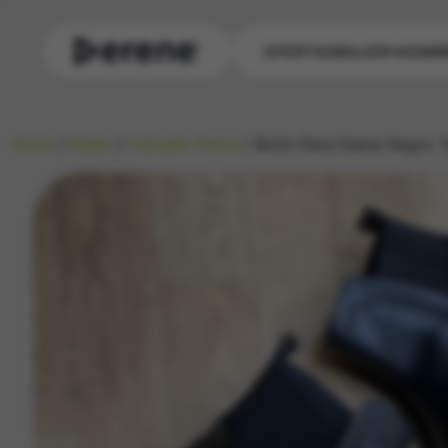
O
F
E
R
T
A
S
M
U
J
E
R
H
O
M
B
Inicio
/
Mujer
/
Calzado Dama
/ Botin Para Dama Negro 