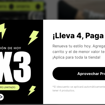
TA
OFERTA
OFERTA
OFERTA
OFERTA
OFERTA
OFERTA
OFERTA
OFERTA
OFERTA
OFERTA
OFERT
%
%
%
%
%
%
%
%
%
%
%
%
%
¡Lleva 4, Paga
Renueva tu estilo hoy. Agrega
carrito y el de menor valor t
¡Aplica para toda la tienda!
Aprovechar P
*El descuento se aplicará automáticamente 
illa Importada
Zapatilla Vans Gris y R
tener 4 productos.
Y Negro Beijing
$
134.900
El
El
0
$
49.900
Impuestos Incluídos
uídos