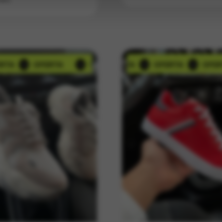
precio
precio
original
actual
era:
es:
$ 154.900.
$ 49.900.
TA
FERTA
OFERTA
OFERTA
OFERTA
OFERTA
OFERTA
OFERTA
OFERTA
OFERTA
OFERTA
OFERT
OFE
%
%
%
%
%
%
%
%
%
%
%
%