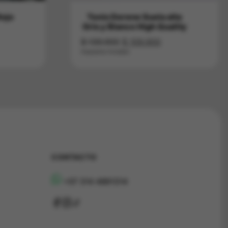
Rojo
Tenis Derene Suela alta
Gris y Blanco High Quality
El
El
$
139.900
$
109.900
io
Impuestos Incluídos
precio
precio
al
original
actual
era:
es:
.900.
$ 139.900.
$ 109.900.
CONTACTO
+57 314 4891314