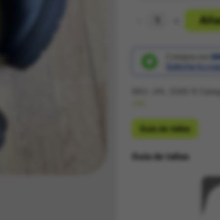
A
ñ
-
+
Botin
Para
Dama
Negro
Tacon
Compra con
Bajo
Solicita tu cu
cantidad
SKU:
JHL 3345-9
Categ
JHL
Guía de tallas
Guía de tallas