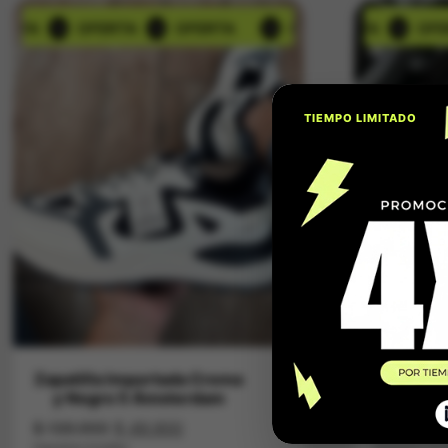
ERTA
OFERTA
OFERTA
OFERTA
OFERTA
OFERTA
OFERTA
OFERTA
OFERTA
OFER
%
%
%
%
%
%
%
%
TIEMPO LIMITADO
Zapatilla Importada Crema
Zapat
y Negro 5 Ámsterdam
Blanco 
El
El
$
139.900
$
49.900
$
154.90
Impuestos Incluídos
Impuestos Incl