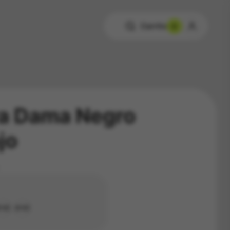
Carrito
0
ra Dama Negro
jo
#38
#39