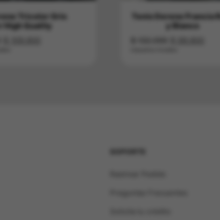
ene Tricolor Gris
Tenis Derene Francia 
r High Quality
y Blanco
El
El
El
El
0
$
109.900
$
132.090
$
99.900
uídos
precio
precio
Impuestos Incluídos
precio
prec
original
actual
original
actu
era:
es:
era:
es:
$ 159.900.
$ 109.900.
$ 132.090.
$ 99
SOPORTE
Rastrear Pedido
Preguntas Frecuentes
Solicita tu crédito